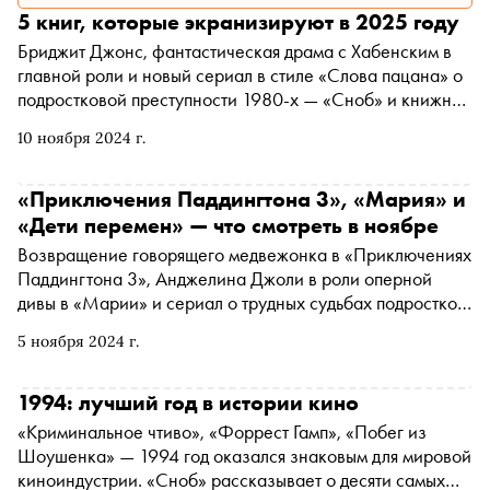
5 книг, которые экранизируют в 2025 году
Бриджит Джонс, фантастическая драма с Хабенским в
главной роли и новый сериал в стиле «Слова пацана» о
подростковой преступности 1980-х — «Сноб» и книжный
сервис Литрес собрали пять произведений, которые
10 ноября 2024 г.
будут экранизированы в следующем году
«Приключения Паддингтона 3», «Мария» и
«Дети перемен» — что смотреть в ноябре
Возвращение говорящего медвежонка в «Приключениях
Паддингтона 3», Анджелина Джоли в роли оперной
дивы в «Марии» и сериал о трудных судьбах подростков
90-х годов «Дети перемен» — «Сноб» выбрал
5 ноября 2024 г.
интересные фильмы конца осени
1994: лучший год в истории кино
«Криминальное чтиво», «Форрест Гамп», «Побег из
Шоушенка» — 1994 год оказался знаковым для мировой
киноиндустрии. «Сноб» рассказывает о десяти самых