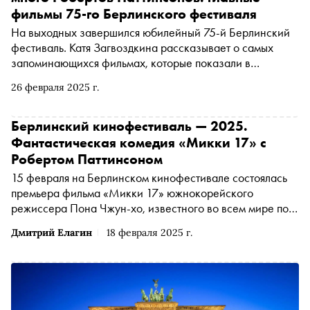
фильмы 75-го Берлинского фестиваля
На выходных завершился юбилейный 75-й Берлинский
фестиваль. Катя Загвоздкина рассказывает о самых
запоминающихся фильмах, которые показали в
Берлине. Среди фаворитов — новый фильм Пон Чжун
26 февраля 2025 г.
Хо с восемнадцатью Робертами Паттинсонами, новый
фильм Ричарда Линклейтера, в котором на экране
практически все время один Итан Хоук, а также
Берлинский кинофестиваль — 2025.
антиутопия про будущее, в котором власти отправляют
Фантастическая комедия «Микки 17» с
стариков в колонии, и хоррор про материнство с Роуз
Робертом Паттинсоном
Бирн, сыгравшей лучшую роль в своей карьере
15 февраля на Берлинском кинофестивале состоялась
премьера фильма «Микки 17» южнокорейского
режиссера Пона Чжун-хо, известного во всем мире по
драме «Паразиты». Его новое кино — футуристическая
Дмитрий Елагин
18 февраля 2025 г.
сатира на современное общество, комедия об участнике
космической экспедиции Микки, который случайно
разрешил работодателю скопировать его тело и
распоряжаться судьбой будущих копий