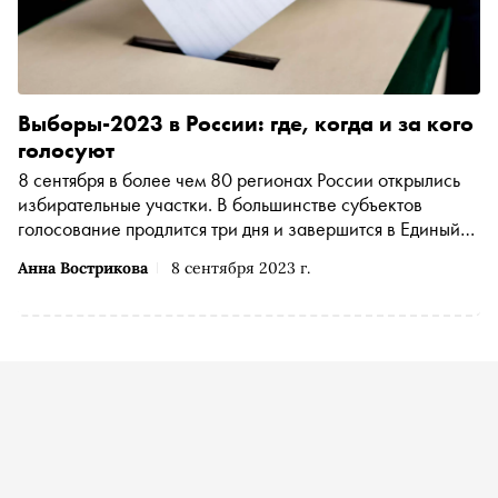
Выборы-2023 в России: где, когда и за кого
голосуют
8 сентября в более чем 80 регионах России открылись
избирательные участки. В большинстве субъектов
голосование продлится три дня и завершится в Единый
день голосования — 10 сентября. Где и кого будут
Анна Вострикова
8 сентября 2023 г.
выбирать россияне — в материале «Сноба»