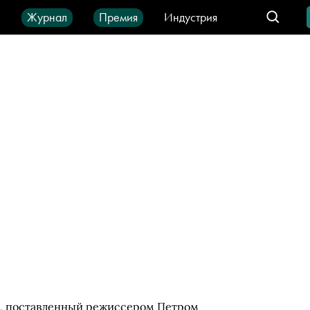
ы
Журнал
Премия
Индустрия
део
Город
IT-продукты
е, поставленный режиссером Петром