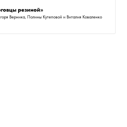
рговцы резиной»
оря Верника, Полины Кутеповой и Виталия Коваленко