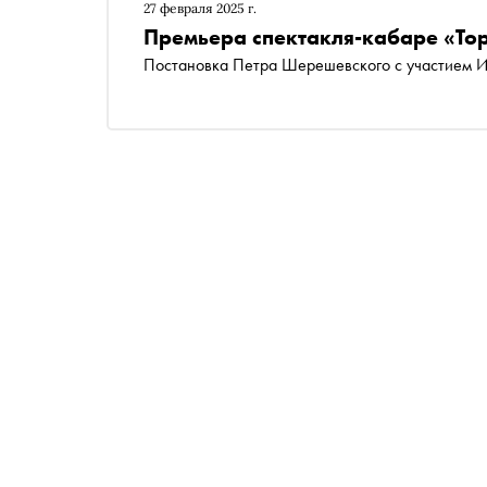
как меняется восприятие театра с годами
27 февраля 2025 г.
Премьера спектакля-кабаре «То
Постановка Петра Шерешевского с участием Иг