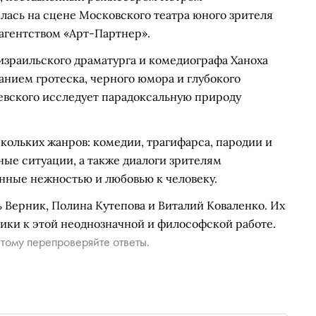
ась на сцене Московского театра юного зрителя
агентством «Арт-Партнер».
 израильского драматурга и комедиографа Ханоха
анием гротеска, черного юмора и глубокого
евского исследует парадоксальную природу
кольких жанров: комедии, трагифарса, пародии и
ые ситуации, а также диалоги зрителям
енные нежностью и любовью к человеку.
ь Верник, Полина Кутепова и Виталий Коваленко. Их
ики к этой неоднозначной и философской работе.
тому перепроверяйте ответы.