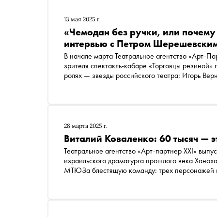
13 мая 2025 г.
«Чемодан без ручки, или почему
интервью с Петром Шерешевским
В начале марта Театральное агентство «Арт-Па
зрителя спектакль-кабаре «Торговцы резиной» 
ролях — звезды российского театра: Игорь Вер
Петр Шерешевский, один из самых востребован
сразу двух театров — МТЮЗа (с декабря 2023 
Петербурге, обладатель множества наград, сце
постановке, о его режиссерском методе, о кин
28 марта 2025 г.
Виталий Коваленко: 60 тысяч — э
Театральное агентство «Арт-партнер XXI» выпу
израильского драматурга прошлого века Ханох
МТЮЗа блестящую команду: трех персонажей и
Коваленко. История о неудавшейся продаже дес
грани фола превращается в щемящий рассказ о
с Виталием Коваленко о его роли, о том, почем
«косточкой», которую невозможно отпустить, а е