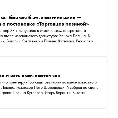
 мы боимся быть счастливыми» —
 о постановке «Торговцев резиной»
ртнер XXI» выпустило в Московском театре юного
по пьесе израильского драматурга Ханоха Левина. В
ник, Виталий Коваленко и Полина Кутепова. Режиссер —
ных сейчас постановщиков в России, главный режиссер
года) и Камерного театра Малыщицкого (КТМ) в Санкт-
нарист, драматург. «Сноб» поговорил с Петром об этой
оязыке в театре и о ближайших творческих планах
то и есть «моя косточка»
стило премьеру «Торговцы резиной» по пьесе известного
а Левина. Режиссер Петр Шерешевский собрал на сцене
грают Полина Кутепова, Игорь Верник и Виталий
яти тысяч пачек презервативов из фарса с шутками на
б одиночестве и несбывшихся мечтах. «Сноб» поговорил
у деньги становятся не просто наследством, а лакомой
ще о том, как играть любовь, чтобы зритель поверил, и