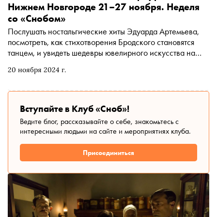
Нижнем Новгороде 21–27 ноября. Неделя
со «Снобом»
Послушать ностальгические хиты Эдуарда Артемьева,
посмотреть, как стихотворения Бродского становятся
танцем, и увидеть шедевры ювелирного искусства на
антикварном салоне. «Сноб» рассказывает, чем
20 ноября 2024 г.
заняться и куда сходить на ближайшей неделе
Вступайте в Клуб «Сноб»!
Ведите блог, рассказывайте о себе, знакомьтесь с
интересными людьми на сайте и мероприятиях клуба.
Присоединиться