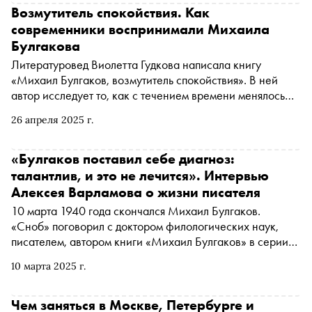
Возмутитель спокойствия. Как
современники воспринимали Михаила
Булгакова
Литературовед Виолетта Гудкова написала книгу
«Михаил Булгаков, возмутитель спокойствия». В ней
автор исследует то, как с течением времени менялось
отношение к писателю и его творчеству. Книга — во
26 апреля 2025 г.
многом попытка ответить на вопрос: почему
произведения Булгакова до сих пор вызывают дискуссии
как в литературоведческих кругах, так и за их
«Булгаков поставил себе диагноз:
пределами. С разрешения издательства «Новое
талантлив, и это не лечится». Интервью
литературное обозрение» «Сноб» публикует отрывок
Алексея Варламова о жизни писателя
10 марта 1940 года скончался Михаил Булгаков.
«Сноб» поговорил с доктором филологических наук,
писателем, автором книги «Михаил Булгаков» в серии
ЖЗЛ Алексеем Варламовым об отношениях писателя с
10 марта 2025 г.
женщинами, роли Сталина в его судьбе и похоронах
Чем заняться в Москве, Петербурге и