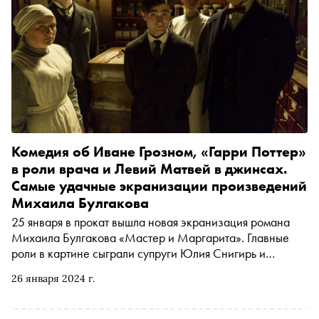
Комедия об Иване Грозном, «Гарри Поттер»
в роли врача и Левий Матвей в джинсах.
Самые удачные экранизации произведений
Михаила Булгакова
25 января в прокат вышла новая экранизация романа
Михаила Булгакова «Мастер и Маргарита». Главные
роли в картине сыграли супруги Юлия Снигирь и
Евгений Цыганов, а бюджет фильма превысил миллиард
26 января 2024 г.
рублей. «Сноб» составил подборку самых удачных
экранизаций по мотивам произведений «мистического
писателя»