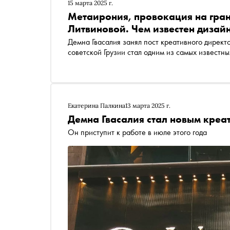
15 марта 2025 г.
Метаирония, провокация на гран
Литвиновой. Чем известен дизай
Демна Гвасалия занял пост креативного директора Gucci. «Сноб» рассказывает, как выходец из
советской Грузии стал одним из самых известн
Екатерина Палкина
13 марта 2025 г.
Демна Гвасалия стал новым креа
Он приступит к работе в июле этого года