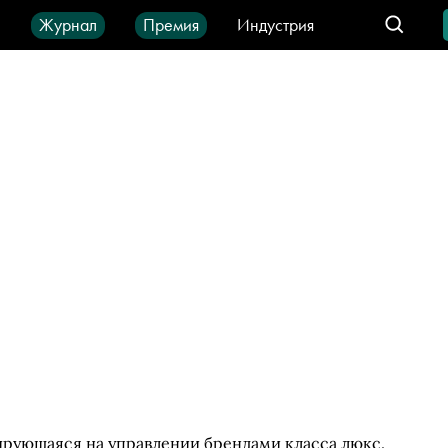
ы
Журнал
Премия
Индустрия
део
Город
IT-продукты
ирующаяся на управлении брендами класса люкс.