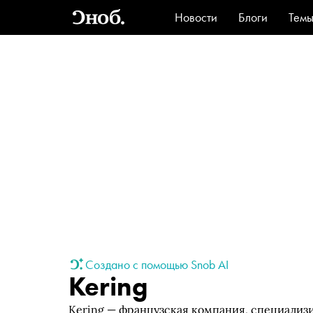
Новости
Блоги
Тем
Стиль
Ви
Создано с помощью Snob AI
Kering
Kering — французская компания, специализ