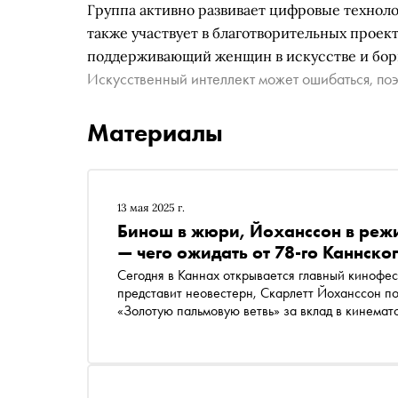
Группа активно развивает цифровые техноло
также участвует в благотворительных проект
поддерживающий женщин в искусстве и борь
Искусственный интеллект может ошибаться, поэ
Материалы
13 мая 2025 г.
Бинош в жюри, Йоханссон в реж
— чего ожидать от 78-го Каннско
Сегодня в Каннах открывается главный кинофес
представит неовестерн, Скарлетт Йоханссон п
«Золотую пальмовую ветвь» за вклад в кинемат
авторского кино. Кинокритик Ксения Балюк при
этом году