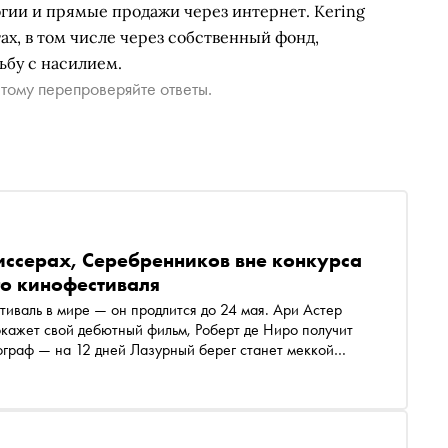
гии и прямые продажи через интернет. Kering
ах, в том числе через собственный фонд,
бу с насилием.
тому перепроверяйте ответы.
иссерах, Серебренников вне конкурса
го кинофестиваля
тиваль в мире — он продлится до 24 мая. Ари Астер
окажет свой дебютный фильм, Роберт де Ниро получит
ограф — на 12 дней Лазурный берег станет меккой
была в Канны и рассказывает, каким будет фестиваль в