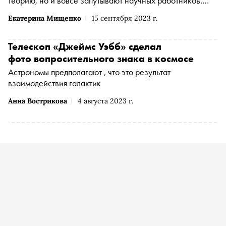
теорию, но и вовсе запутывают научных работников.
Такой конфуз вызвали у астрофизиков результаты
Екатерина Мищенко
15 сентября 2023 г.
наблюдений самых далеких из доступных для
обнаружения галактик, находящихся в более 13
миллиардов световых лет от Земли. «Сноб»
Телескоп «Джеймс Уэбб» сделал
рассказывает, почему новые данные мощнейшего
фото вопросительного знака в космосе
телескопа «Джеймс Уэбб» в очередной раз ставят под
Астрономы предполагают , что это результат
вопрос нашу космическую картину мира
взаимодействия галактик
Анна Вострикова
4 августа 2023 г.