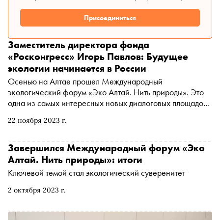
Присоединиться
Заместитель директора фонда
«Росконгресс» Игорь Павлов: Будущее
экологии начинается в России
Осенью на Алтае прошел Международный
экологический форум «Эко Алтай. Нить природы». Это
одна из самых интересных новых диалоговых площадок
по экологической тематике в России. «Сноб» поговорил
22 ноября 2023 г.
об истории и целях мероприятия с одним из его
организаторов, заместителем директора фонда
«Росконгресс» Игорем Павловым
Завершился Международный форум «Эко
Алтай. Нить природы»: итоги
Ключевой темой стал экологический суверенитет
2 октября 2023 г.