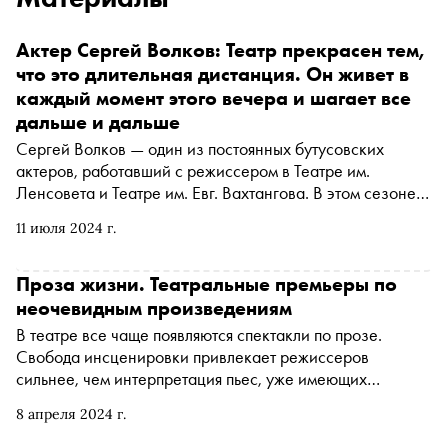
Актер Сергей Волков: Театр прекрасен тем,
что это длительная дистанция. Он живет в
каждый момент этого вечера и шагает все
дальше и дальше
Сергей Волков — один из постоянных бутусовских
актеров, работавший с режиссером в Театре им.
Ленсовета и Театре им. Евг. Вахтангова. В этом сезоне
он выпустил четыре спектакля в разных театрах: «Отцы и
11 июля 2024 г.
дети» и «Мой брат умер» в Театре Наций, а также
«Голод» и «Дамасобачка» в МХТ им. Чехова. «Сноб»
поговорил с артистом о его новых работах, о Юрии
Проза жизни. Театральные премьеры по
Бутусове и о том, почему он ушел из Театра Вахтангова
неочевидным произведениям
В театре все чаще появляются спектакли по прозе.
Свобода инсценировки привлекает режиссеров
сильнее, чем интерпретация пьес, уже имеющих
жесткую структуру. «Сноб» выбрал недавние премьеры
8 апреля 2024 г.
московских театров