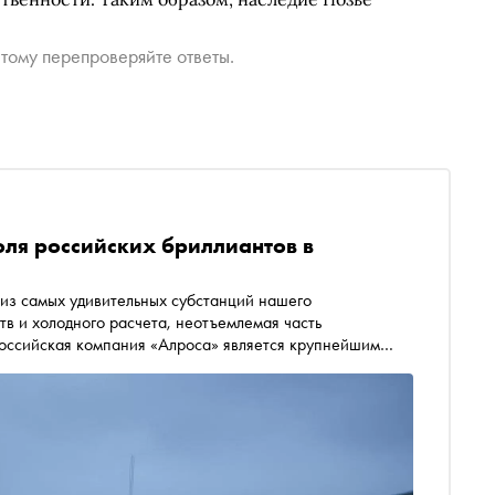
тому перепроверяйте ответы.
ля российских бриллиантов в
 из самых удивительных субстанций нашего
в и холодного расчета, неотъемлемая часть
Российская компания «Алроса» является крупнейшим
и мировой добычи алмазов. Помимо этого холдинг имеет
зводство, то есть осуществляет собственными силами
ахты до прилавка магазина. «Сноб» в рамках проекта «
ьного директора, директором по стратегии «Алроса»
ходит на мировом алмазном рынке, о важности гарантий
пнейшему добывающему предприятию необходим свой