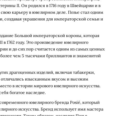
рины II. Он родился в 1716 году в Швейцарии и в
 свою карьеру в ювелирном деле. Позье стал одним
и, создавая украшения для императорской семьи и
здание Большой императорской короны, которая
I в 1762 году. Это произведение ювелирного
рии и до сих пор считается одним из самых ценных
 более чем 5 тысячами бриллиантов и знаменитой
гих драгоценных изделий, включая табакерки,
ты отличались изысканным вкусом и высоким
место в истории мирового ювелирного искусства.
 себя богатое наследие.
современного ювелирного бренда Posié, который
лирного искусства. Бренд использует имя мастера
твенности. Таким образом, наследие Позье