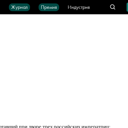
ы
Журнал
Премия
Индустрия
део
Город
IT-продукты
отавший при дворе трех российских императриц: