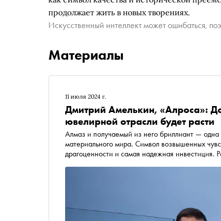
продолжает жить в новых творениях.
Искусственный интеллект может ошибаться, поэ
Материалы
11 июля 2024 г.
Дмитрий Амелькин, «Алроса»: До
ювелирной отрасли будет расти
Алмаз и получаемый из него бриллиант — одна
материального мира. Символ возвышенных чувст
драгоценности и самая надежная инвестиция. 
игроком рынка: на ее долю приходится до трет
свои ограночные предприятия и ювелирное прои
полный круговорот бриллианта в природе: от ш
Индустрия » поговорил с заместителем генерал
Дмитрием Амелькиным о том, что сейчас проис
и продвинутых технологий и о том, зачем кру