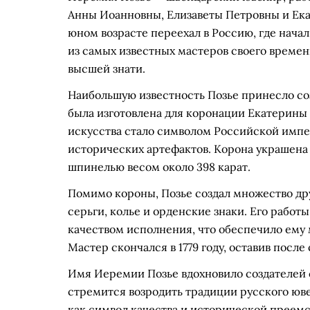
Анны Иоанновны, Елизаветы Петровны и Екате
юном возрасте переехал в Россию, где начал
из самых известных мастеров своего времен
высшей знати.
Наибольшую известность Позье принесло со
была изготовлена для коронации Екатерины I
искусства стало символом Российской импе
исторических артефактов. Корона украшена
шпинелью весом около 398 карат.
Помимо короны, Позье создал множество дру
серьги, колье и орденские знаки. Его рабо
качеством исполнения, что обеспечило ему 
Мастер скончался в 1779 году, оставив после
Имя Иеремии Позье вдохновило создателей 
стремится возродить традиции русского юве
как символ качества и исторической преемс