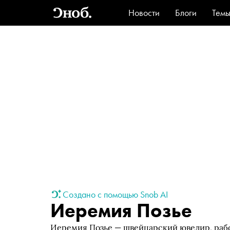
Новости
Блоги
Тем
Стиль
Ви
Создано с помощью Snob AI
Иеремия Позье
Иеремия Позье — швейцарский ювелир, раб