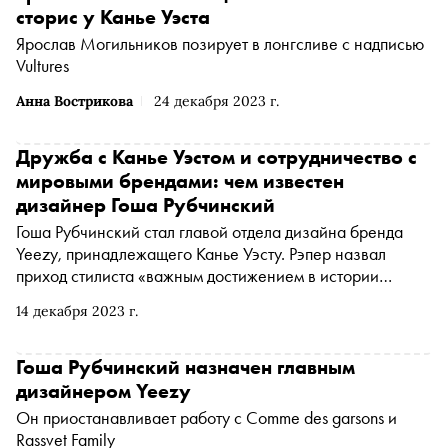
сторис у Канье Уэста
Ярослав Могильников позирует в лонгсливе с надписью
Vultures
Анна Вострикова
24 декабря 2023 г.
Дружба с Канье Уэстом и сотрудничество с
мировыми брендами: чем известен
дизайнер Гоша Рубчинский
Гоша Рубчинский стал главой отдела дизайна бренда
Yeezy, принадлежащего Канье Уэсту. Рэпер назвал
приход стилиста «важным достижением в истории
дизайна». Чем прославился российский дизайнер — в
14 декабря 2023 г.
материале «Сноба»
Гоша Рубчинский назначен главным
дизайнером Yeezy
Он приостанавливает работу с Comme des garsons и
Rassvet Family