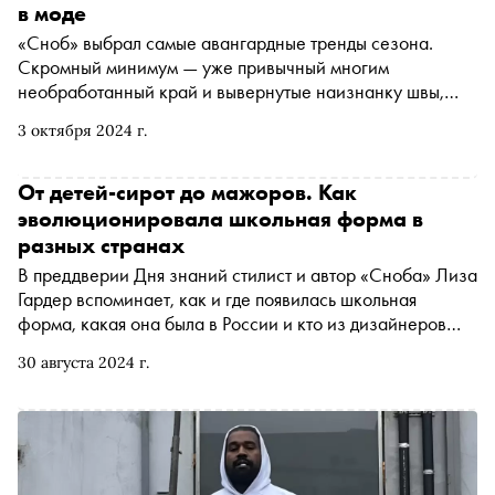
в моде
«Сноб» выбрал самые авангардные тренды сезона.
Скромный минимум — уже привычный многим
необработанный край и вывернутые наизнанку швы,
максимум — выцветшая на солнцепеке ткань,
3 октября 2024 г.
прожженный старинный шелк и залитая кислотой кожа.
Все создается из роскошных материалов в
традиционных или новаторских техниках, но лейтмотив
От детей-сирот до мажоров. Как
— расслабленность как антипод спешки. Сложно
эволюционировала школьная форма в
созданное, замысловато скроенное, но легкое и
разных странах
свободное в ношении — вот что предлагают дизайнеры-
В преддверии Дня знаний стилист и автор «Сноба» Лиза
интеллектуалы.
Гардер вспоминает, как и где появилась школьная
форма, какая она была в России и кто из дизайнеров
ностальгирует по скамье и деревянной парте
30 августа 2024 г.