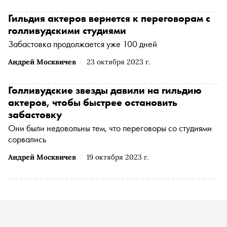
стала рисовать и какие еще животные заработали для
своих хозяев миллионы долларов — в материале
Гильдия актеров вернется к переговорам с
«Сноба»
голливудскими студиями
Забастовка продолжается уже 100 дней
Андрей Москвичев
23 октября 2023 г.
Голливудские звезды давили на гильдию
актеров, чтобы быстрее остановить
забастовку
Они были недовольны тем, что переговоры со студиями
сорвались
Андрей Москвичев
19 октября 2023 г.