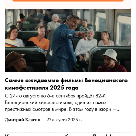
Самые ожидаемые фильмы Венецианского
кинофестиваля 2025 года
С 27-го августа по 6-е сентября пройдёт 82-й
Венецианский кинофестиваль, один из самых
престижных смотров в мире. В этом году в жюри —
режиссёры Александр Пэйн (председатель), Стефан
Дмитрий Елагин
27 августа 2025 г.
Бризе, Маура Дельперо, Кристиан Мунджиу, Мохаммад
Расулоф, актриса Фернанда Торрес и сценаристка
Чжао Тао. Кинокритик «Сноба» Дмитрий Елагин прибыл