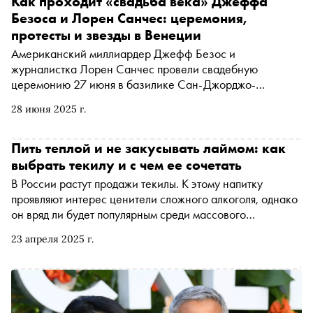
Как проходит «свадьба века» Джеффа
на остров Лидо и рассказывает о главных премьерах
Безоса и Лорен Санчес: церемония,
фестиваля
протесты и звезды в Венеции
Американский миллиардер Джефф Безос и
журналистка Лорен Санчес провели свадебную
церемонию 27 июня в базилике Сан-Джорджо-
Маджоре в Венеции. Официальная часть началась с
28 июня 2025 г.
выступления Маттео Бочелли — он исполнил песню
Элвиса Пресли Can’t Help Falling in Love
Пить теплой и не закусывать лаймом: как
выбрать текилу и с чем ее сочетать
В России растут продажи текилы. К этому напитку
проявляют интерес ценители сложного алкоголя, однако
он вряд ли будет популярным среди массового
потребителя. «Сноб» рассказывает, почему текила в
23 апреля 2025 г.
России остается напитком эстетов, как с ней связан
Джордж Клуни и почему лайм — одна из худших закусок
к напитку