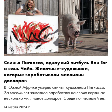
Свинья Пигкассо, одноухий питбуль Ван Гог
и конь Чойя. Животные-художники,
которые зарабатывали миллионы
долларов
В Южной Африке умерла свинья-художница Пигкассо.
За восемь лет животное заработало на своих картинах
несколько миллионов долларов. Среди почитателей ее
таланта были испанский теннисист Рафаэль Надаль,
14 марта 2024 г.
актеры Эд Вествик, Джордж Клуни. Почему Пигкассо