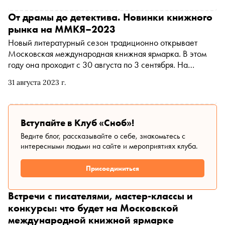
От драмы до детектива. Новинки книжного
рынка на ММКЯ–2023
Новый литературный сезон традиционно открывает
Московская международная книжная ярмарка. В этом
году она проходит с 30 августа по 3 сентября. На
ярмарке представят более 300 участников из регионов
31 августа 2023 г.
России, Беларуси, Германии, Казахстана, Китая и Ирана.
Специально для «Сноба» редактор художественной
литературы «Литрес» Анна Данилина рассказала о
семи любопытных книжных новинках в разных жанрах:
Вступайте в Клуб «Сноб»!
от исторической драмы до китайского детектива
Ведите блог, рассказывайте о себе, знакомьтесь с
интересными людьми на сайте и мероприятиях клуба.
Присоединиться
Встречи с писателями, мастер-классы и
конкурсы: что будет на Московской
международной книжной ярмарке