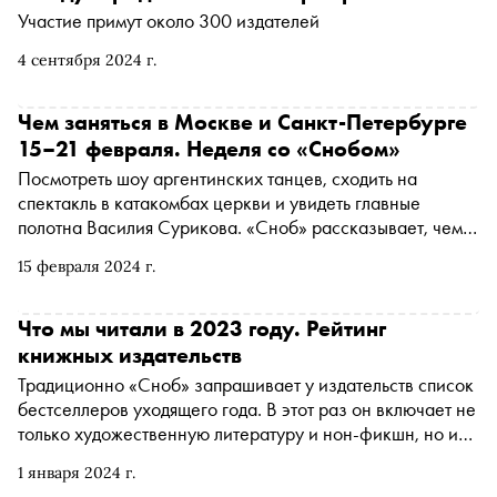
Участие примут около 300 издателей
4 сентября 2024 г.
Чем заняться в Москве и Санкт-Петербурге
15–21 февраля. Неделя со «Снобом»
Посмотреть шоу аргентинских танцев, сходить на
спектакль в катакомбах церкви и увидеть главные
полотна Василия Сурикова. «Сноб» рассказывает, чем
заняться и куда сходить на ближайшей неделе
15 февраля 2024 г.
Что мы читали в 2023 году. Рейтинг
книжных издательств
Традиционно «Сноб» запрашивает у издательств список
бестселлеров уходящего года. В этот раз он включает не
только художественную литературу и нон-фикшн, но и
детскую литературу. Некоторые книги вышли в свет в
1 января 2024 г.
конце 2022 года, а некоторые были переизданы