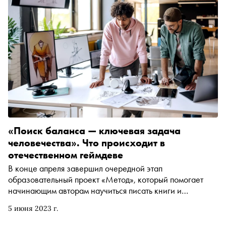
«Поиск баланса — ключевая задача
человечества». Что происходит в
отечественном геймдеве
В конце апреля завершил очередной этап
образовательный проект «Метод», который помогает
начинающим авторам научиться писать книги и
сценарии для кино и видеоигр. Эксперты и члены жюри
5 июня 2023 г.
трека «Сценарии для видеоигр» рассказали «Снобу»,
как на геймдев-индустрию повлияли санкции и где