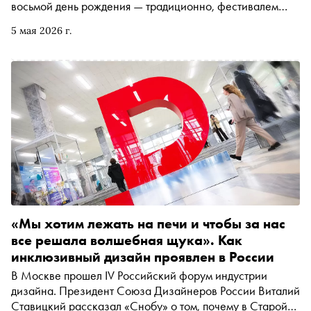
восьмой день рождения — традиционно, фестивалем
выходного дня Октава-8. В этом году тема звучала как
5 мая 2026 г.
«Технологии творчества» и была завязана на том, как
уместнее и взаимовыгоднее всего могут соседствовать
креативные индустрии и технопрогресс, в том числе
засилье ИИ. Катерина Алабина побывала на фестивале
«Октава-8» и выяснила, что это вообще такое —
«технология творчества»
«Мы хотим лежать на печи и чтобы за нас
все решала волшебная щука». Как
инклюзивный дизайн проявлен в России
В Москве прошел IV Российский форум индустрии
дизайна. Президент Союза Дизайнеров России Виталий
Ставицкий рассказал «Снобу» о том, почему в Старой