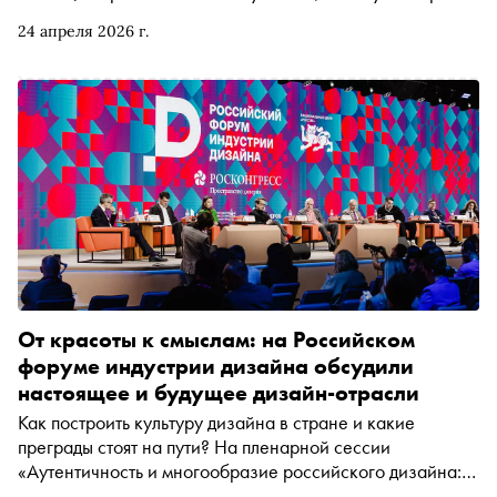
Европе не привыкли видеть людей с ограниченными
24 апреля 2026 г.
возможностями на улицах, что делает Москву самой
инклюзивной мировой столицей, должен ли городской
дизайн учитывать потребности людей с аутизмом и
деменцией и какие темные стороны русского
менталитета облегчают нам жизнь
От красоты к смыслам: на Российском
форуме индустрии дизайна обсудили
настоящее и будущее дизайн-отрасли
Как построить культуру дизайна в стране и какие
преграды стоят на пути? На пленарной сессии
«Аутентичность и многообразие российского дизайна:
стратегия успеха отечественных продуктов» об этом