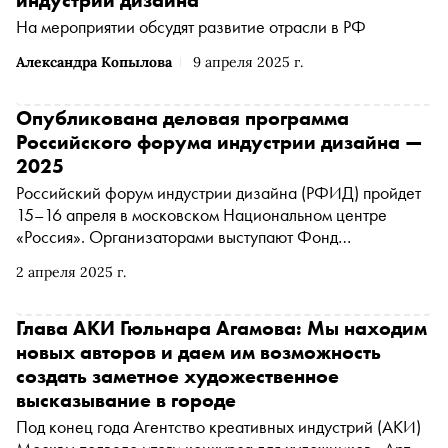
индустрии дизайна
На мероприятии обсудят развитие отрасли в РФ
Александра Копылова
9 апреля 2025 г.
Опубликована деловая программа
Российского форума индустрии дизайна —
2025
Российский форум индустрии дизайна (РФИД) пройдет
15–16 апреля в московском Национальном центре
«Россия». Организаторами выступают Фонд
Росконгресс и Союз дизайнеров России, соорганизатор
2 апреля 2025 г.
— Национальный центр «Россия», при поддержке
Минпромторга России и Агентства креативных
индустрий (АКИ)
Глава АКИ Гюльнара Агамова: Мы находим
новых авторов и даем им возможность
создать заметное художественное
высказывание в городе
Под конец года Агентство креативных индустрий (АКИ)