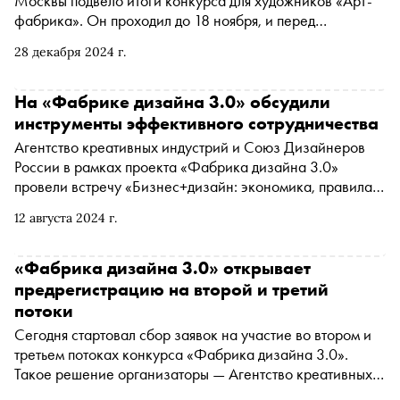
Москвы подвело итоги конкурса для художников «Арт-
фабрика». Он проходил до 18 ноября, и перед
участниками стояла задача придумать арт-объекты для
28 декабря 2024 г.
ряда площадок в трех городах страны: Москве,
Новосибирске и Пензе. Победителями стали пять
проектов. Руководитель АКИ Гюльнара Агамова
На «Фабрике дизайна 3.0» обсудили
рассказала «Снобу», как устроена «Арт-фабрика» и
инструменты эффективного сотрудничества
какие нововведения будут ждать ее в 2025 году
Агентство креативных индустрий и Союз Дизайнеров
России в рамках проекта «Фабрика дизайна 3.0»
провели встречу «Бизнес+дизайн: экономика, правила,
будущее». На ней обсудили роль индустрии в
12 августа 2024 г.
российской экономике и взаимоотношения заказчиков
и исполнителей в области технической эстетики.
Модератором выступил гендиректор Федерации
«Фабрика дизайна 3.0» открывает
креативных индустрий Игорь Намаконов
предрегистрацию на второй и третий
потоки
Сегодня стартовал сбор заявок на участие во втором и
третьем потоках конкурса «Фабрика дизайна 3.0».
Такое решение организаторы — Агентство креативных
индустрий (АКИ) при Департаменте культуры Москвы и