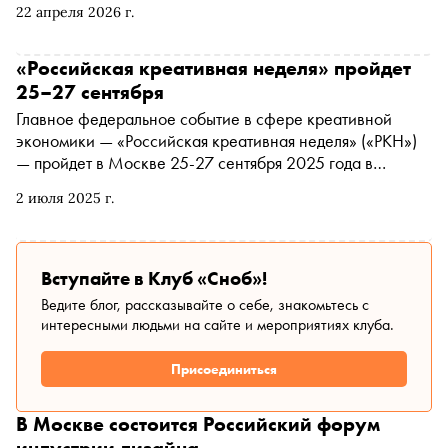
22 апреля 2026 г.
говорили те, от кого так или иначе зависит, как отрасль
будет развиваться дальше
«Российская креативная неделя» пройдет
25–27 сентября
Главное федеральное событие в сфере креативной
экономики — «Российская креативная неделя» («РКН»)
— пройдет в Москве 25-27 сентября 2025 года в
Национальном центре «Россия». Организатор
2 июля 2025 г.
мероприятия — АНО «Креативная экономика»,
федеральный центр поддержки и развития креативных
индустрий
Вступайте в Клуб «Сноб»!
Ведите блог, рассказывайте о себе, знакомьтесь с
интересными людьми на сайте и мероприятиях клуба.
Присоединиться
В Москве состоится Российский форум