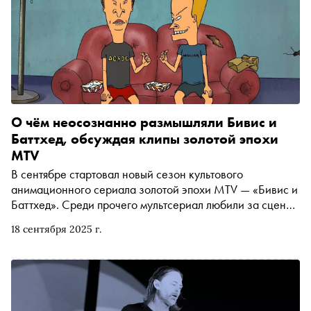
О чём неосознанно размышляли Бивис и
Баттхед, обсуждая клипы золотой эпохи
MTV
В сентябре стартовал новый сезон культового
анимационного сериала золотой эпохи MTV — «Бивис и
Баттхед». Среди прочего мультсериал любили за сцены,
в которых герои обсуждают видеоклипы актуальных на
18 сентября 2025 г.
тот момент исполнителей. «Сноб» решил составить
топ-10 самых уморительных музыкальных моментов
«Бивиса и Баттхеда»