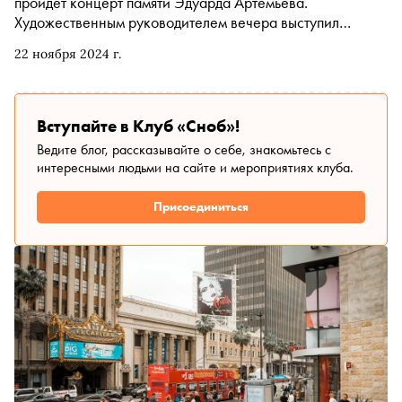
пройдет концерт памяти Эдуарда Артемьева.
Художественным руководителем вечера выступил
Артемий Артемьев — сын мастера, композитор и
22 ноября 2024 г.
продюсер. Накануне концерта «Сноб» поговорил с
Артемьевым о влиянии отца, учебе на режиссерских
курсах Джорджа Лукаса и продолжении музыкальной
династии
Вступайте в Клуб «Сноб»!
Ведите блог, рассказывайте о себе, знакомьтесь с
интересными людьми на сайте и мероприятиях клуба.
Присоединиться