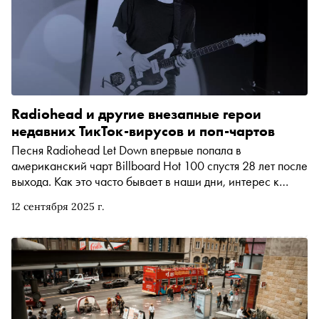
Radiohead и другие внезапные герои
недавних ТикТок-вирусов и поп-чартов
Песня Radiohead Let Down впервые попала в
американский чарт Billboard Hot 100 спустя 28 лет после
выхода. Как это часто бывает в наши дни, интерес к
песне резко вырос из-за её популярности в TikTok.
12 сентября 2025 г.
«Сноб» рассказывает об этом феномене и вспоминает
другие недавние случаи резкого роста популярности
старых хитов