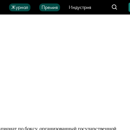
ы
Журнал
Премия
Индустрия
део
Город
IT-продукты
пионат по боксу, организованный государственной