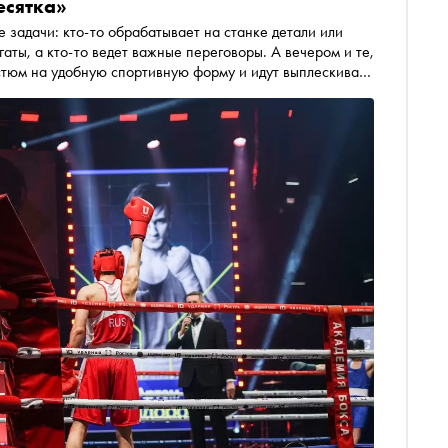
есятка»
задачи: кто-то обрабатывает на станке детали или
аты, а кто-то ведет важные переговоры. А вечером и те,
стюм на удобную спортивную форму и идут выплескивать
ноб» побывал на «Ударной десятке» и узнал, что
ятий надевать боксерские перчатки и выходить на ринг