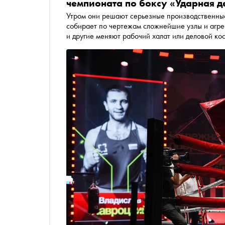
чемпионата по боксу «Ударная д
Утром они решают серьезные производственные 
собирает по чертежам сложнейшие узлы и агрег
и другие меняют рабочий халат или деловой ко
накопившиеся за день напряжение и стресс. «С
мотивирует сотрудников промышленных предпри