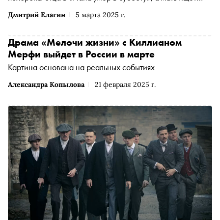
нового отца своим детям в «Между нами химия» —
Дмитрий Елагин
5 марта 2025 г.
«Сноб» выбрал интересные фильмы и сериалы начала
весны
Драма «Мелочи жизни» с Киллианом
Мерфи выйдет в России в марте
Картина основана на реальных событиях
Александра Копылова
21 февраля 2025 г.