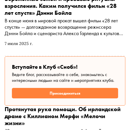
взросления. Каким получился фильм «28
лет спустя» Дэнни Бойла
В конце июня в мировой прокат вышел фильм «28 лет
спустя» — долгожданное возвращение режиссера
Дэнни Бойла и сценариста Алекса Гарленда к культовой
зомби-франшизе, начатой в нулевых. Автор «Сноба»
7 июля 2025 г.
Александр Юдин разбирается, как ее новая часть
переосмысливает жанр, говорит со зрителем о
социальных проблемах на языке крови и превращает
конец света в жестокую школу жизни
Вступайте в Клуб «Сноб»!
Ведите блог, рассказывайте о себе, знакомьтесь с
интересными людьми на сайте и мероприятиях клуба.
Присоединиться
Протянутая рука помощи. Об ирландской
драме с Киллианом Мерфи «Мелочи
жизни»