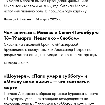
13 марта в прокат вышел ирландский фильм Тима
Милантса «Мелочи жизни», где Киллиан Мерфи
исполнил главную роль. В прошлом году картину
Милантса отобрали на Берлинский кинофестиваль и
Дмитрий Елагин
14 марта 2025 г.
наградили «Серебряным медведем» за лучшую роль
второго плана — статуэтка досталась актрисе Эмили
Уотсон. О том, как «Мелочи жизни» призывают к
Чем заняться в Москве и Санкт-Петербурге
гуманизму и предлагают не закрывать глаза на
13–19 марта. Неделя со «Снобом»
проблемы окружающих, — в материале «Сноба»
Сходить на выходной бранч с «Мастерской
Брусникина», послушать, как Александр Петров на
разрыв читает стихи, или увидеть открытие Антарктиды в
Планетарии. «Сноб» рассказывает, чем заняться и куда
12 марта 2025 г.
сходить на ближайшей неделе
«Шоугерл», «Папа умер в субботу» и
«Между нами химия» — что смотреть в
марте
Памела Андерсон в образе артистки бурлеска в драме
«Шоугерл», успешная женщина возвращается на
похороны отца в «Папа умер в субботу», а мать ищет