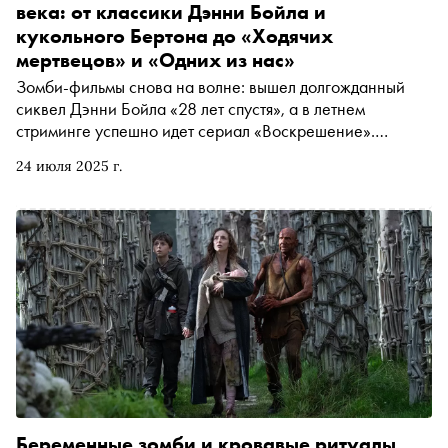
века: от классики Дэнни Бойла и
кукольного Бертона до «Ходячих
мертвецов» и «Одних из нас»
Зомби-фильмы снова на волне: вышел долгожданный
сиквел Дэнни Бойла «28 лет спустя», а в летнем
стриминге успешно идет сериал «Воскрешение».
«Сноб» вспоминает главных представителей жанра за
24 июля 2025 г.
последние двадцать пять лет. От классического
оригинального фильма франшизы «28 дней спустя»,
кукольного шедевра Тима Бертона и комедийного
«Зомби по имени Шон» до стриминговых хитов «Ходячие
мертвецы» и «Одни из нас»
Беременные зомби и кровавые ритуалы