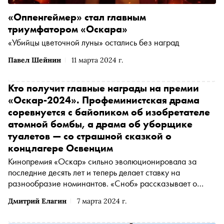
«Оппенгеймер» стал главным
триумфатором «Оскара»
«Убийцы цветочной луны» остались без наград
Павел Шейнин
11 марта 2024 г.
Кто получит главные награды на премии
«Оскар-2024». Профеминистская драма
соревнуется с байопиком об изобретателе
атомной бомбы, а драма об уборщике
туалетов — со страшной сказкой о
концлагере Освенцим
Кинопремия «Оскар» сильно эволюционировала за
последние десять лет и теперь делает ставку на
разнообразие номинантов. «Сноб» рассказывает о
своих любимчиках в основных категориях и пробует
Дмитрий Елагин
7 марта 2024 г.
угадать, кто же получит награду 10 марта.