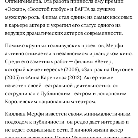
Оппенгеймера. Эта работа принесла ему премии
«Оскар», «Золотой глобус» и BAFTA за лучшую
мужскую роль. Фильм стал одним из самых кассовых
в карьере актера и укрепил его статус одного из
ведущих драматических актеров современности.
Помимо крупных голливудских проектов, Мерфи
активно снимается в независимом ирландском кино.
Среди его заметных работ — фильмы «Ветер,
который качает вереск» (2006), «Завтрак на Плутоне»
(2005) и «Анна Каренина» (2012). Актер также
известен своей театральной деятельностью: он
сотрудничал с Дублинским театром и лондонским
Королевским национальным театром.
Киллиан Мерфи известен своим минималистичным
подходом к публичности: он редко дает интервью и
не ведет социальные сети. В личной жизни актер
женат на художнице Ивонн Макгиннесс, у пары двое