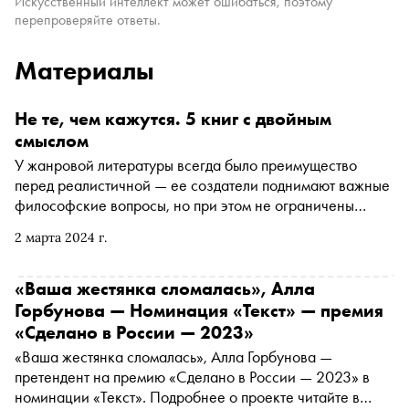
Искусственный интеллект может ошибаться, поэтому
перепроверяйте ответы.
Материалы
Не те, чем кажутся. 5 книг с двойным
смыслом
У жанровой литературы всегда было преимущество
перед реалистичной — ее создатели поднимают важные
философские вопросы, но при этом не ограничены
рамками реального мира. «Сноб» и
«Букмейт»,
2 марта 2024 г.
(Закрытая компания с ограниченной ответственностью
«Букмейт Лимитед» (Ирландия) признано иностранным
агентом
*
)
книжный сервис «Яндекс Плюса», выбрали
«Ваша жестянка сломалась», Алла
пять книг, которые притворяются то научной
Горбунова — Номинация «Текст» — премия
фантастикой, то триллером, то городским фэнтези, а на
«Сделано в России — 2023»
деле оказываются авторским высказыванием о том, как
«Ваша жестянка сломалась», Алла Горбунова —
устроена действительность
претендент на премию «Сделано в России — 2023» в
номинации «Текст». Подробнее о проекте читайте в