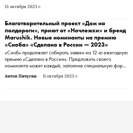
материале «Сноба». Финансовый партнер премии
13 октября 2023 г.
— «МТС Банк Premium&Private». Технологический
партнер — «Аквариус». Партнер номинации «Теория и
практика важных дел» — «Россия — страна
Благотворительный проект «Дом на
возможностей»
полдороги», приют от «Ночлежки» и бренд
Marushik. Новые номинанты на премию
«Сноба» «Сделано в России — 2023»
«Сноб» продолжает собирать заявки на 12-ю ежегодную
премию «Сделано в России». Предложить своего
номинанта может каждый, заполнив специальную форму
. Сегодня рассказываем о самых интересных
Антон Пичугин
11 октября 2023 г.
номинантах за прошедшую неделю