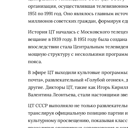
организация, осуществлявшая телевизионно
1951 по 1991 год. Оно являлось главным ист
миллионов советских граждан, формируя е
История ЦТ началась с Московского телеце
вещание в 1939 году. В 1951 году была созда
впоследствии стала Центральным телевиден
мощную структуру с несколькими программ
пояса.
В эфире ЦТ выходили культовые программы
почта», развлекательный «Голубой огонек»,
другие. Дикторы ЦТ, такие как Игорь Кирилл
Валентина Леонтьева, стали настоящими зве
ЦТ СССР выполняло не только развлекатель
транслируя официальную позицию партии и п
культурному просвещению, показывая класс
транслируя спортивные соревнования и на