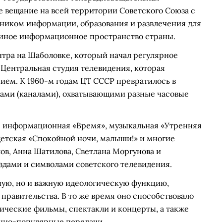
е вещание на всей территории Советского Союза с
очником информации, образования и развлечения для
диное информационное пространство страны.
нтра на Шаболовке, который начал регулярное
на Центральная студия телевидения, которая
ием. К 1960-м годам ЦТ СССР превратилось в
ами (каналами), охватывающими разные часовые
: информационная «Время», музыкальная «Утренняя
 детская «Спокойной ночи, малыши!» и многие
ов, Анна Шатилова, Светлана Моргунова и
здами и символами советского телевидения.
ную, но и важную идеологическую функцию,
равительства. В то же время оно способствовало
ические фильмы, спектакли и концерты, а также
учно-популярные передачи.