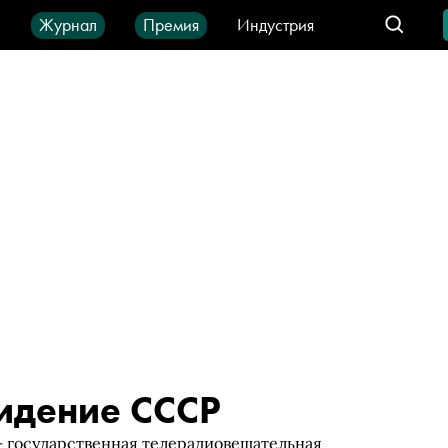
ы
Журнал
Премия
Индустрия
део
Город
IT-продукты
идение СССР
 государственная телерадиовещательная