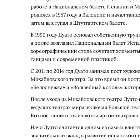
работе в Национальном балете Испании и М
родился в 1957 году в Валенсии и начал танц
затем выступал в Штутгартском балете.
В 1990 году Дуато основал собственную труп
а позже возглавил Национальный балет Испан
хореографический стиль сочетает элементы
танцами и современной пластикой.
С 2011 по 2014 год Дуато занимал пост худо
Михайловского театра. За это время он пост
«Белоснежка» и «Волшебный король», котор
После ухода из Михайловского театра Дуато
ведущих театрах мира, включая Большой теа
Его постановки отличаются яркой театраль
Начо Дуато считается одним из самых влия
значительный вклад в развитие испанского 