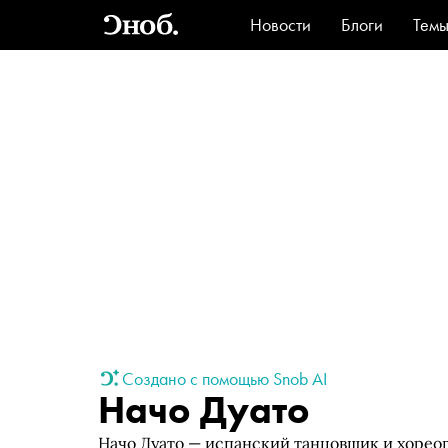
Новости
Блоги
Тем
Стиль
Ви
Создано с помощью Snob AI
Начо Дуато
Начо Дуато — испанский танцовщик и хорео