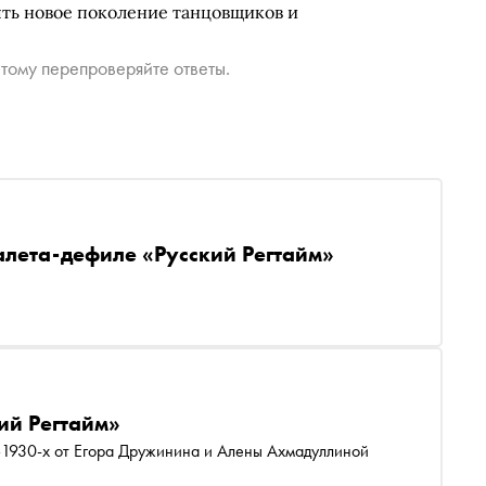
ять новое поколение танцовщиков и
тому перепроверяйте ответы.
алета-дефиле «Русский Регтайм»
ий Регтайм»
–1930-х от Егора Дружинина и Алены Ахмадуллиной