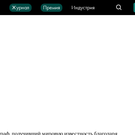
ы
Журнал
Премия
Индустрия
део
Город
IT-продукты
граф, получивший мировую известность благодаря