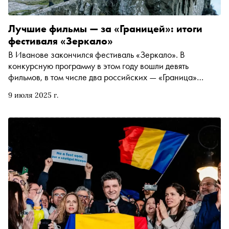
Лучшие фильмы — за «Границей»: итоги
фестиваля «Зеркало»
В Иванове закончился фестиваль «Зеркало». В
конкурсную программу в этом году вошли девять
фильмов, в том числе два российских — «Граница»
Дмитрия Давыдова
(Давыдов Дмитрий Викторович
9 июля 2025 г.
признан иностранным агентом
*
)
и «Палата № 6»
Эдуарда Жолнина. Но все основные награды — включая
приз зрительских симпатий — достались картинам,
снятым за рубежом. Катя Загвоздкина соглашается с
решением жюри, которое отметило лучшие работы в
очень неровном конкурсе, и рассказывает о главных
победителях фестиваля — а также о фильмах, не
оправдавших ожиданий.