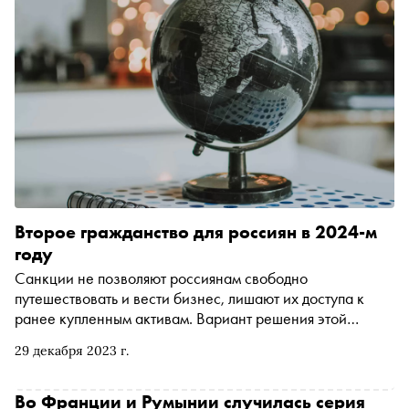
Второе гражданство для россиян в 2024-м
году
Санкции не позволяют россиянам свободно
путешествовать и вести бизнес, лишают их доступа к
ранее купленным активам. Вариант решения этой
проблемы — получение второго паспорта. О том, как его
29 декабря 2023 г.
оформить, «Сноб» рассказывает вместе с компанией
«Либертин» — одним из ведущих игроков на рынке
миграционных услуг
Во Франции и Румынии случилась серия