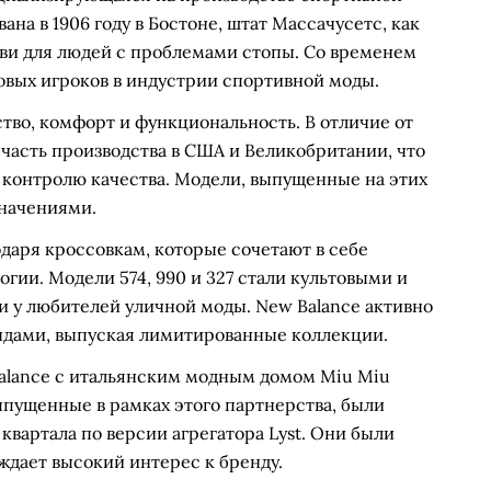
ана в 1906 году в Бостоне, штат Массачусетс, как
уви для людей с проблемами стопы. Со временем
овых игроков в индустрии спортивной моды.
тво, комфорт и функциональность. В отличие от
 часть производства в США и Великобритании, что
контролю качества. Модели, выпущенные на этих
начениями.
даря кроссовкам, которые сочетают в себе
гии. Модели 574, 990 и 327 стали культовыми и
 и у любителей уличной моды. New Balance активно
ндами, выпуская лимитированные коллекции.
Balance с итальянским модным домом Miu Miu
ыпущенные в рамках этого партнерства, были
вартала по версии агрегатора Lyst. Они были
ждает высокий интерес к бренду.