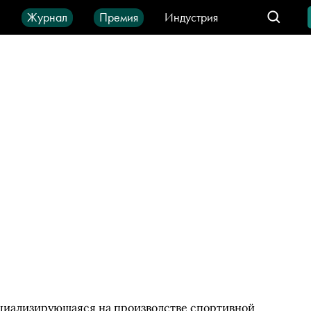
ы
Журнал
Премия
Индустрия
део
Город
IT-продукты
циализирующаяся на производстве спортивной