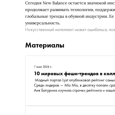
Сегодня New Balance остается значимой ин
продолжает развивать технологии, поддержи
глобальные тренды в обувной индустрии. Ее 
универсальность.
Искусственный интеллект может ошибаться, поэ
Материалы
7 мая 2024 г.
10 мировых фешн-трендов в кол
Модный портал Lyst опубликовал рейтинг самых востребованных вещей первого квартала 2024 года.
Среди лидеров — Miu Miu, в десятку попали сразу три вещи этого бренда. Фешн-обозреватель «Сноба»
Аня Батурина изучила строчки рейтинга и нашл
российских брендов