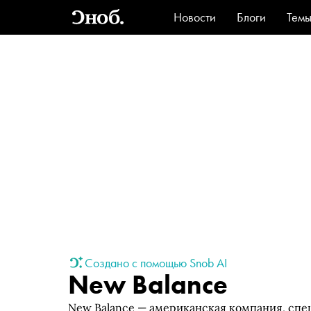
Новости
Блоги
Тем
Стиль
Ви
Создано с помощью Snob AI
New Balance
New Balance — американская компания, спе