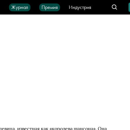
ы
Журнал
Премия
Индустрия
део
Город
IT-продукты
евица, известная как «королева шансона». Она