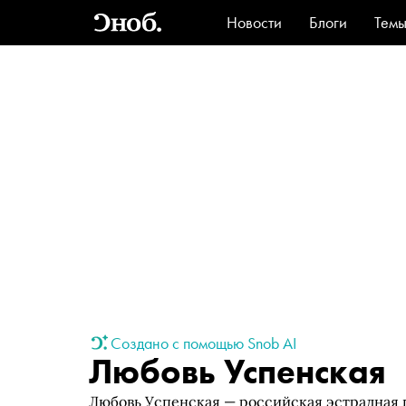
Новости
Блоги
Тем
Стиль
Ви
Создано с помощью Snob AI
Любовь Успенская
Любовь Успенская — российская эстрадная п