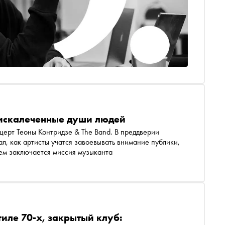
 искалеченные души людей
л, как артисты учатся завоевывать внимание публики,
чем заключается миссия музыканта
тиле 70-х, закрытый клуб: