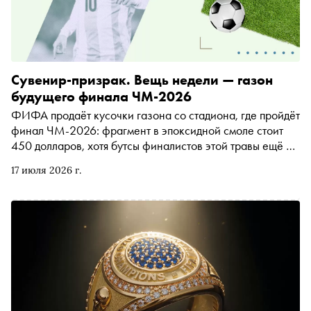
Сувенир-призрак. Вещь недели — газон
будущего финала ЧМ-2026
ФИФА продаёт кусочки газона со стадиона, где пройдёт
финал ЧМ-2026: фрагмент в эпоксидной смоле стоит
450 долларов, хотя бутсы финалистов этой травы ещё не
касались. Илья Склярский рассказывает, как ФИФА
17 июля 2026 г.
зарабатывает на всём вокруг игры: на «водопойных»
перерывах с рекламой, шоу в духе Супербоула с
Мадонной и стримером iShowSpeed, билетах от 2030
долларов и спорных судейских решениях в пользу
Месси