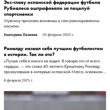
Экс-главу испанской федерации футбола
Рубиалеса оштрафовали за поцелуй
спортсменки
Мужчину признали виновным в сексуализированном
насилии
Екатерина Палкина
20 февраля 2025 г.
Роналду назвал себя лучшим футболистом
в истории. Так ли это?
«Лучше себя я никого не видел. Я говорю это от всего
сердца», — эти слова 40-летнего Криштиану Роналду,
прозвучавшие в интервью испанской Marca, освежили
старый спор о том, кто же все-таки лучший футболист в
6 февраля 2025 г.
истории. Многие полагают, что Лионель Месси как
минимум не уступает Криштиану, а есть еще Пеле и
Марадона со своей армией адептов. «Сноб» решил
разобраться, почему каждый из этой четверки
заслуживает звания величайшего игрока мира