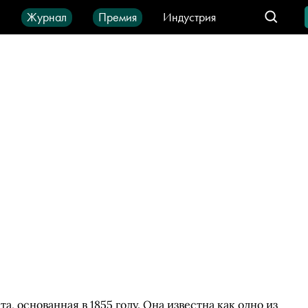
ы
Журнал
Премия
Индустрия
део
Город
IT-продукты
а, основанная в 1855 году. Она известна как одно из