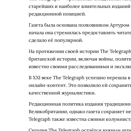
старейших и наиболее влиятельных изданий
редакционной позицией.
Газета была основана полковником Артуром Сл
начала она стремилась предоставлять читат
сделало её популярной.
На протяжении своей истории The Telegrap
британской истории, включая войны, полит
известно своими расследованиями и экскл
В XXI веке The Telegraph успешно перешла в
онлайн-контент. Это позволило ей сохрани
качественной журналистики.
Редакционная политика издания традицион
Великобритании, однако газета сохраняет не
Telegraph также известна своими колумнис
Сегодня The Telegraph остаётся важным игр