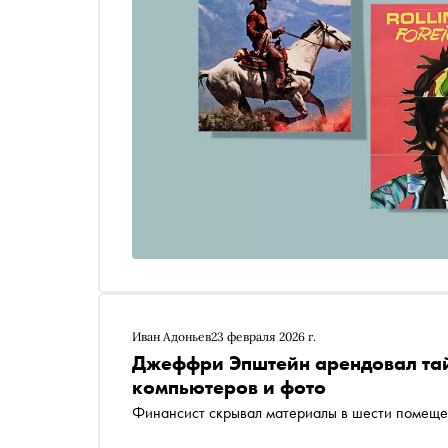
музыкальными событиями, круги от которых, без
мира поп-музыки. «Сноб» рассказывает, какие 
летом
Иван Адоньев
23 февраля 2026 г.
Джеффри Эпштейн арендовал тай
компьютеров и фото
Финансист скрывал материалы в шести помеще