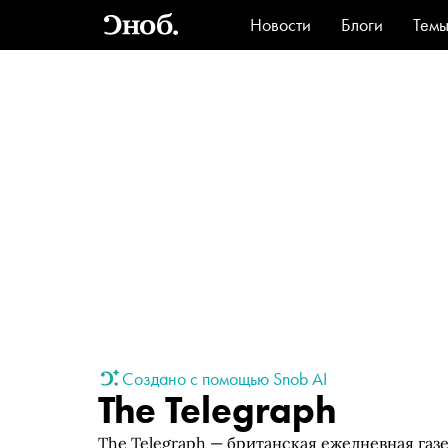
Новости
Блоги
Тем
Стиль
Ви
Создано с помощью Snob AI
The Telegraph
The Telegraph — британская ежедневная газет