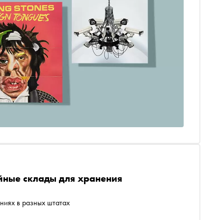
 сомнения, всё лето будут расходиться по просторам
ещё альбомы нужно постараться не пропустить этим
ные склады для хранения
ниях в разных штатах