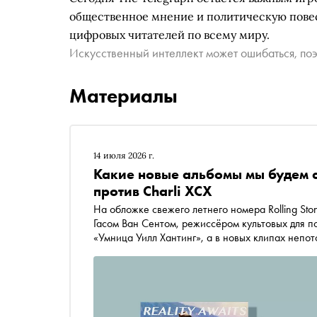
общественное мнение и политическую повест
цифровых читателей по всему миру.
Искусственный интеллект может ошибаться, поэ
Материалы
14 июля 2026 г.
Какие новые альбомы мы будем сл
против Charli XCX
На обложке свежего летнего номера Rolling Sto
Гасом Ван Сентом, режиссёром культовых для 
«Умница Уилл Хантинг», а в новых клипах непот
представительницы новейшего поколения Голли
«Марти Великолепного». Кто этим летом навед
сейчас можно сказать, что в плане громких м
очень жаркими. На момент написания этого об
альбомы Оливии Родриго, Мадонны и Muse. Все