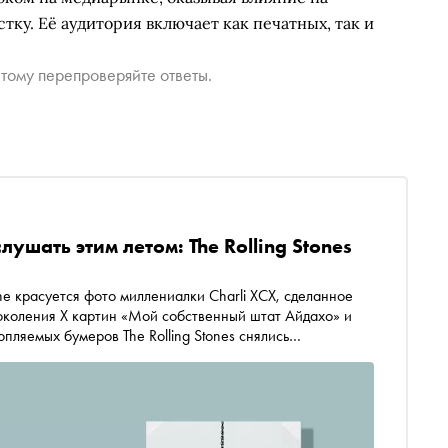
ку. Её аудитория включает как печатных, так и
тому перепроверяйте ответы.
ушать этим летом: The Rolling Stones
ne красуется фото миллениалки Charli XCX, сделанное
поколения X картин «Мой собственный штат Айдахо» и
опляемых бумеров The Rolling Stones снялись
вуда — зумерки Аня Тейлор-Джой и Одесса Эзайон из
ёт больше шума — остаётся вопросом открытым. Но уже
узыкальных релизов ближайшие два месяца обещают быть
зора лето-2026 уже подарило миру поп-музыки новые
 три пластинки стали громкими и резонансными