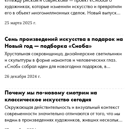
художниках, которые изменили искусство и превратили
его в объект многомиллионных сделок. Новый выпуск
уже на VK. Историк искусств Алина Сопова и писатель
25 марта 2025 г.
Рома Декабрев обсуждают работы Пабло Пикассо
Семь произведений искусства в подарок на
Новый год — подборка «Сноба»
Хрустальная сокровищница, дизайнерские светильники
и скульптуры в форме мамонтов и человеческих глаз.
«Сноб» собрал идеи для новогодних подарков, в
которых «и каприз, и идея, и пафос, и сверх того еще
26 декабря 2024 г.
метафизический намек»
Почему мы по-новому смотрим на
классическое искусство сегодня
Окружающая действительность и визуальный контекст
современности значительно отличаются от того, что мы
видим в произведениях художников, живших несколько
столетий назад. И все же искусство прошлого нас