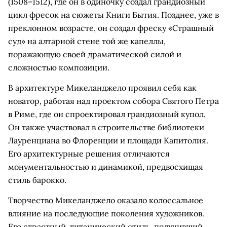
(1508–1512), где он в одиночку создал грандиозный
цикл фресок на сюжеты Книги Бытия. Позднее, уже в
преклонном возрасте, он создал фреску «Страшный
суд» на алтарной стене той же капеллы,
поражающую своей драматической силой и
сложностью композиции.
В архитектуре Микеланджело проявил себя как
новатор, работая над проектом собора Святого Петра
в Риме, где он спроектировал грандиозный купол.
Он также участвовал в строительстве библиотеки
Лауренциана во Флоренции и площади Капитолия.
Его архитектурные решения отличаются
монументальностью и динамикой, предвосхищая
стиль барокко.
Творчество Микеланджело оказало колоссальное
влияние на последующие поколения художников.
Его страстный, титанический стиль, получивший