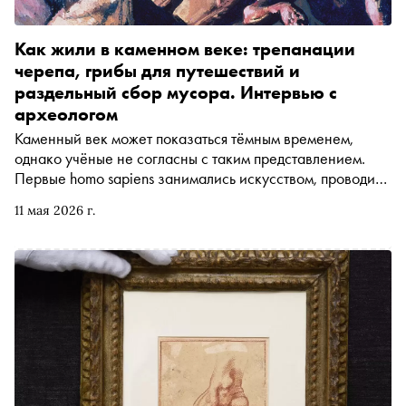
Как жили в каменном веке: трепанации
черепа, грибы для путешествий и
раздельный сбор мусора. Интервью с
археологом
Каменный век может показаться тёмным временем,
однако учёные не согласны с таким представлением.
Первые homo sapiens занимались искусством, проводили
сложные операции и практиковали раздельный сбор
11 мая 2026 г.
мусора. Чем ещё удивляют находки того времени и как
жили первые представители человека разумного, когда
территорию современной Москвы покрывал
километровый слой льда? Об этом «Сноб» спросил
Андрея Синицына, руководителя экспедиции по
исследованию памятника верхнего палеолита —
Костёнковских стоянок в Воронежской области