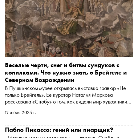
Веселые черти, снег и битвы сундуков с
копилками. Что нужно знать о Брейгеле и
Северном Возрождении
В Пушкинском музее открылась выставка гравюр «Не
только Брейгель». Ее куратор Наталия Маркова
рассказала «Снобу» о том, как видели мир художники
XVI века, почему Тарковский и Ларс фон Триер
17 июля 2025 г.
цитировали Брейгеля в своих фильмах, что связывает
его с роботами Илона Маска и солдатами Урфина
Джуса и чем отличается Северное Возрождение от
Пабло Пикассо: гений или пиарщик?
итальянского
«Между риском и совриском» — проект «Сноба» о