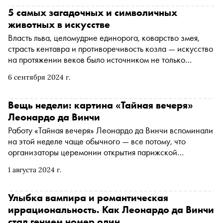
5 самых загадочных и символичных
животных в искусстве
Власть льва, целомудрие единорога, коварство змея,
страсть кентавра и противоречивость козла — искусство
на протяжении веков было источником не только
эстетического наслаждения, но и символических
6 сентября 2024 г.
посланий. «Сноб» выбрал пять самых загадочных
животных в искусстве и рассказал, какой смысл
вкладывали художники в их изображение
Вещь недели: картина «Тайная вечеря»
Леонардо да Винчи
Работу «Тайная вечеря» Леонардо да Винчи вспоминали
на этой неделе чаще обычного — все потому, что
организаторы церемонии открытия парижской
Олимпиады поместили ее в скандальный контекст. Этот
1 августа 2024 г.
шедевр украшает стену трапезной монастыря Санта-
Мария-делле-Грацие в Милане уже пять с половиной
веков. За это время картина пережила незадачливых
Улыбка вампира и романтическая
монахов-плотников, наполеоновское нашествие и потоп,
иррациональность. Как Леонардо да Винчи
но выжила и продолжает притягивает к себе миллионы
стал гением номер один