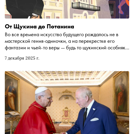
От Щукина до Потанина
Во все времена искусство будущего рождалось не в
мастерской гения-одиночки, а на перекрестке его
фантазии и чьей-то веры — будь то щукинский особняк
на Знаменке или блокчейн-платформа сегодня. Пока мы
7 декабря 2025 г.
спорим, можно ли считать цифровое искусство
наследником «Черного квадрата», новый Щукин уже не
покупает картины — он покупает протоколы и создает
правила для завтрашнего арт-рынка. «Сноб»
разбирается, что общего у токенизации искусства с
коллекционером Щукиным и почему настоящий меценат
всегда инвестирует в парадигму, а не в конкретный
продукт