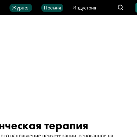
ы
Журнал
Премия
Индустрия
део
Город
IT-продукты
нческая терапия
 это направление психотерапии, основанное на