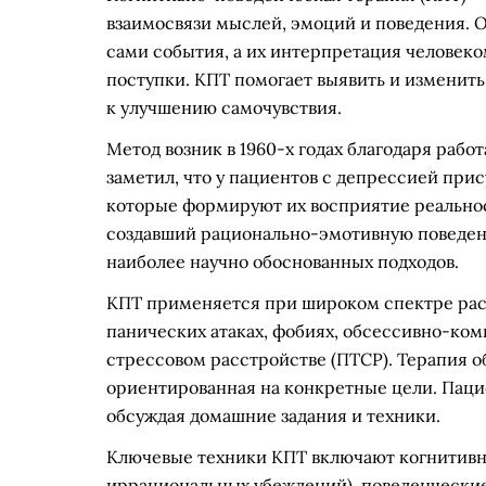
взаимосвязи мыслей, эмоций и поведения. О
сами события, а их интерпретация человеко
поступки. КПТ помогает выявить и изменит
к улучшению самочувствия.
Метод возник в 1960-х годах благодаря рабо
заметил, что у пациентов с депрессией при
которые формируют их восприятие реальност
создавший рационально-эмотивную поведен
наиболее научно обоснованных подходов.
КПТ применяется при широком спектре расс
панических атаках, фобиях, обсессивно-ко
стрессовом расстройстве (ПТСР). Терапия о
ориентированная на конкретные цели. Пацие
обсуждая домашние задания и техники.
Ключевые техники КПТ включают когнитивн
иррациональных убеждений), поведенческие