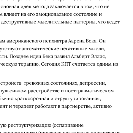
сновная идея метода заключается в том, что не
м влияет на его эмоциональное состояние и
ь деструктивные мыслительные паттерны, что ведет
там американского психиатра Аарона Бека. Он
сутствуют автоматические негативные мысли,
и. Позднее идеи Бека развил Альберт Эллис,
ческую терапию. Сегодня КПТ считается одним из
тройств: тревожных состояниях, депрессии,
мпульсивном расстройстве и посттравматическом
бычно краткосрочная и структурированная,
нт и терапевт работают в партнерстве, активно
ую реструктуризацию (оспаривание
 эксперименты (проверка негативных прогнозов на