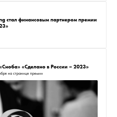
ing стал финансовым партнером премии
023»
«Сноба» «Сделано в России – 2023»
Голосование за номинантов продлится до 27 ноября на странице премии