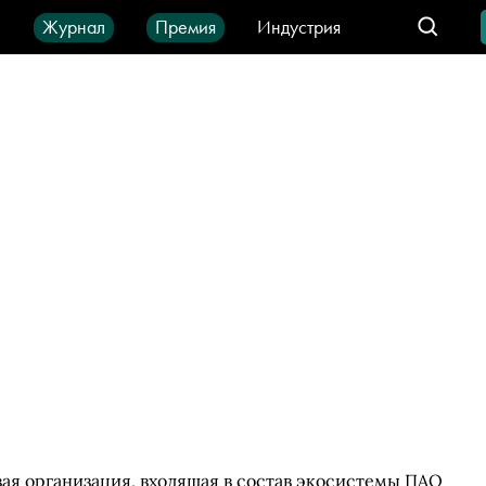
ы
Журнал
Премия
Индустрия
део
Город
IT-продукты
я организация, входящая в состав экосистемы ПАО