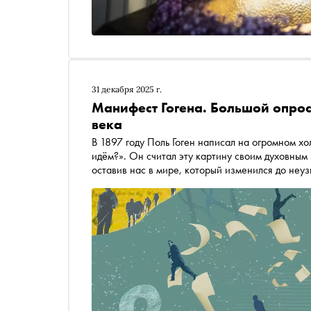
31 декабря 2025 г.
Манифест Гогена. Большой опрос 
века
В 1897 году Поль Гоген написал на огромном х
идём?». Он считал эту картину своим духовным
оставив нас в мире, который изменился до неуз
вопросы, чтобы задать их писателям, актёрам,
Евгения Водолазкина до Валерии Гай-Германики 
мы прожили в новом столетии