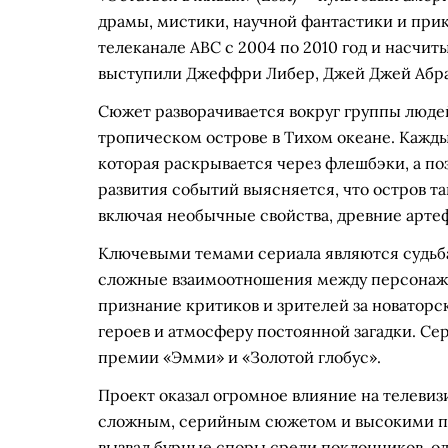
драмы, мистики, научной фантастики и при
телеканале ABC с 2004 по 2010 год и насчит
выступили Джеффри Либер, Джей Джей Абр
Сюжет разворачивается вокруг группы люде
тропическом острове в Тихом океане. Кажд
которая раскрывается через флешбэки, а п
развития событий выясняется, что остров т
включая необычные свойства, древние артеф
Ключевыми темами сериала являются судьба и
сложные взаимоотношения между персонажа
признание критиков и зрителей за новаторс
героев и атмосферу постоянной загадки. Се
премии «Эмми» и «Золотой глобус».
Проект оказал огромное влияние на телеви
сложным, серийным сюжетом и высокими п
вызвал бурные споры среди поклонников, од