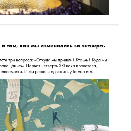
о том, как мы изменились за четверть
олсте три вопроса: «Откуда мы пришли? Кто мы? Куда мы
 завещанием. Первая четверть XXI века пролетела,
наваемости. И мы решили одолжить у Гогена его
 издателям и художникам. Наши современники — от
— примеряют эти вопросы на себя и на те 25 лет, что