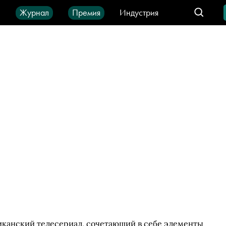
ы
Журнал
Премия
Индустрия
део
Город
IT-продукты
риканский телесериал, сочетающий в себе элементы