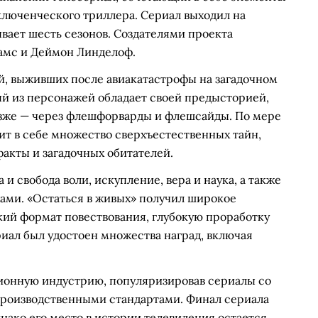
ключенческого триллера. Сериал выходил на
ывает шесть сезонов. Создателями проекта
амс и Деймон Линделоф.
й, выживших после авиакатастрофы на загадочном
ый из персонажей обладает своей предысторией,
озже — через флешфорварды и флешсайды. По мере
аит в себе множество сверхъестественных тайн,
акты и загадочных обитателей.
 свобода воли, искупление, вера и наука, а также
ми. «Остаться в живых» получил широкое
кий формат повествования, глубокую проработку
риал был удостоен множества наград, включая
зионную индустрию, популяризировав сериалы со
роизводственными стандартами. Финал сериала
нако его место в истории телевидения остается