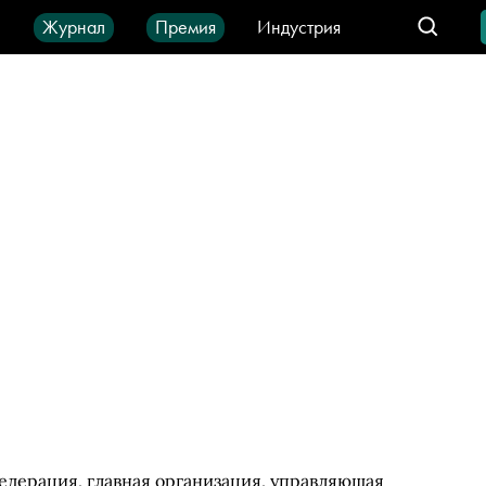
ы
Журнал
Премия
Индустрия
део
Город
IT-продукты
дерация, главная организация, управляющая