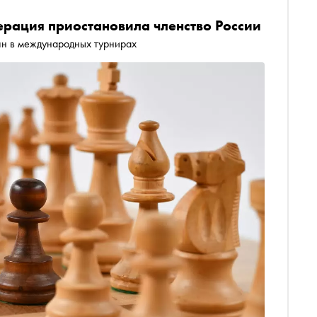
ация приостановила членство России
ян в международных турнирах