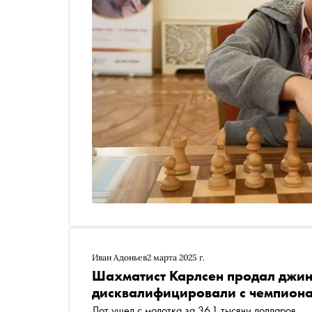
Иван Адоньев
2 марта 2025 г.
Шахматист Карлсен продал джинс
дисквалифицировали с чемпион
Лот ушел с молотка за 36,1 тысячи долларов