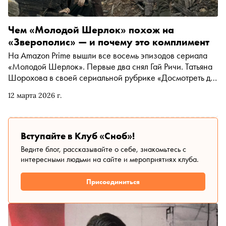
Дубров, генеральный директор онлайн-кинотеатра и
сервиса интерактивного телевидения 24ТВ, вспоминает
самые показательные и культовые картины
Чем «Молодой Шерлок» похож на
«Зверополис» — и почему это комплимент
На Amazon Prime вышли все восемь эпизодов сериала
«Молодой Шерлок». Первые два снял Гай Ричи. Татьяна
Шорохова в своей сериальной рубрике «Досмотреть до
конца» рассказывает, почему посмотреть «Шерлока»
12 марта 2026 г.
стоит даже тем, кто недолюбливает британского
режиссера.
Вступайте в Клуб «Сноб»!
Ведите блог, рассказывайте о себе, знакомьтесь с
интересными людьми на сайте и мероприятиях клуба.
Присоединиться