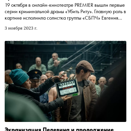
19 октября в онлайн-кинотеатре PREMIER вышли первые
серии криминальной драмы «Убить Риту». Главную роль в
картине исполнила солистка группы «СБПЧ» Евгения
Борзых. Режиссер проекта Мария Агранович
3 ноября 2023 г.
рассказала «Снобу» о жанровом кино, петербургской
«азиатчине» и любимых сериалах
Экранизация Пелевина и продолжение