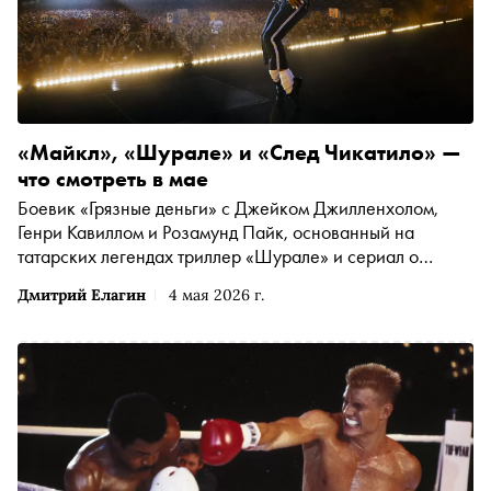
«Майкл», «Шурале» и «След Чикатило» —
что смотреть в мае
Боевик «Грязные деньги» с Джейком Джилленхолом,
Генри Кавиллом и Розамунд Пайк, основанный на
татарских легендах триллер «Шурале» и сериал о
российском маньяке из 90-х годов «След Чикатило» —
Дмитрий Елагин
4 мая 2026 г.
«Сноб» выбрал интересные фильмы и сериалы конца
весны