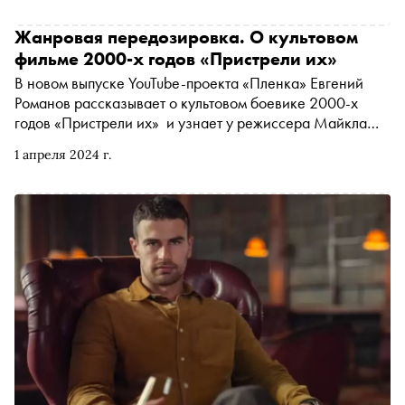
Жанровая передозировка. О культовом
фильме 2000-х годов «Пристрели их»
В новом выпуске YouTube-проекта «Пленка» Евгений
Романов рассказывает о культовом боевике 2000-х
годов «Пристрели их» и узнает у режиссера Майкла
Дэвиса подробности съемок картины. Фильм
1 апреля 2024 г.
запомнился зрителям пафосным главным героем,
любящим похрумкать морковью, и шутками 18+. О том,
как Дэвис разбирает основы жанра и смеется над
коммерческими пустышками, — в материале «Сноба»