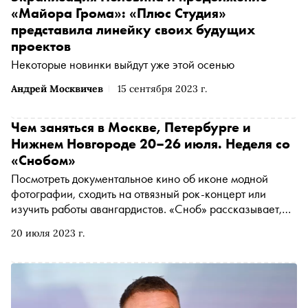
«Майора Грома»: «Плюс Студия»
представила линейку своих будущих
проектов
Некоторые новинки выйдут уже этой осенью
Андрей Москвичев
15 сентября 2023 г.
Чем заняться в Москве, Петербурге и
Нижнем Новгороде 20–26 июля. Неделя со
«Снобом»
Посмотреть документальное кино об иконе модной
фотографии, сходить на отвязный рок-концерт или
изучить работы авангардистов. «Сноб» рассказывает,
чем заняться и куда сходить в Москве, Петербурге и
20 июля 2023 г.
Нижнем Новгороде на ближайшей неделе