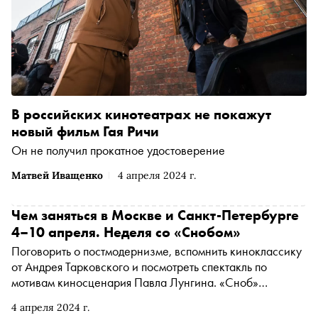
В российских кинотеатрах не покажут
новый фильм Гая Ричи
Он не получил прокатное удостоверение
Матвей Иващенко
4 апреля 2024 г.
Чем заняться в Москве и Санкт-Петербурге
4–10 апреля. Неделя со «Снобом»
Поговорить о постмодернизме, вспомнить киноклассику
от Андрея Тарковского и посмотреть спектакль по
мотивам киносценария Павла Лунгина. «Сноб»
рассказывает, чем заняться и куда сходить на
4 апреля 2024 г.
ближайшей неделе