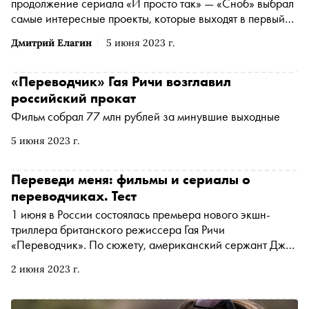
продолжение сериала «И просто так» — «Сноб» выбрал
самые интересные проекты, которые выходят в первый
месяц лета
Дмитрий Елагин
5 июня 2023 г.
«Переводчик» Гая Ричи возглавил
российский прокат
Фильм собрал 77 млн рублей за минувшие выходные
5 июня 2023 г.
Переведи меня: фильмы и сериалы о
переводчиках. Тест
1 июня в России состоялась премьера нового экшн-
триллера британского режиссера Гая Ричи
«Переводчик». По сюжету, американский сержант Джон
Кинли, которого играет Джейк Джилленхол, чудом
2 июня 2023 г.
выживает в Афганистане благодаря переводчику
Ахмеду. Это далеко не первая картина в истории кино,
рассказывающая о непростой работе тех, кто помогает