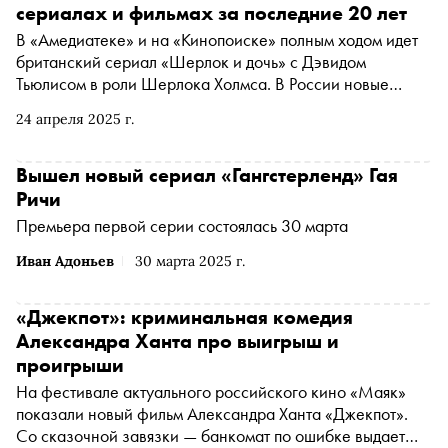
сериалах и фильмах за последние 20 лет
В «Амедиатеке» и на «Кинопоиске» полным ходом идет
британский сериал «Шерлок и дочь» с Дэвидом
Тьюлисом в роли Шерлока Холмса. В России новые
похождения знаменитого сыщика стартовали на две
24 апреля 2025 г.
недели раньше, чем в США (на канале CW) и в
Британии (в стриминге Discovery+). «Сноб» решил
вспомнить все самые удачные экранные воплощения
Вышел новый сериал «Гангстерленд» Гая
легендарного героя Конан Дойла за последние 20 лет
Ричи
Премьера первой серии состоялась 30 марта
Иван Адоньев
30 марта 2025 г.
«Джекпот»: криминальная комедия
Александра Ханта про выигрыш и
проигрыши
На фестивале актуального российского кино «Маяк»
показали новый фильм Александра Ханта «Джекпот».
Со сказочной завязки — банкомат по ошибке выдает