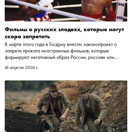
Фильмы о русских злодеях, которые могут
скоро запретить
В марте этого года в Госдуму внесли законопроект о
запрете проката иностранных фильмов, которые
формируют негативный образ России, россиян или
СССР, оскорбляют достоинство русского человека,
16 апреля 2026 г.
«дискредитируют» страну, ее народ, государство или
армию. В пояснительной записке к документу приводят
несколько примеров таких картин — «Рэмбо: Первая
кровь II» и «Рэмбо III», где жестоких советских военных в
одиночку сокрушает американский боксер Рэмбо, и
сериал «Клан Сопрано», в котором «в очередной раз
муссируется тема “русской мафии”». Но это далеко не
все, что можно отнести к так называемой «клюкве» —
фильмам, закрепляющим за русскими образ холодных,
расчетливых, а иногда и комичных людей. Владислав