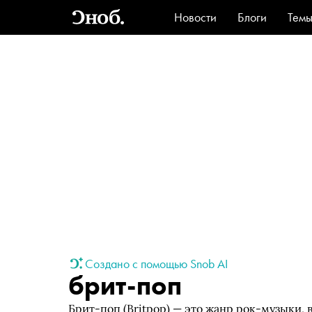
Новости
Блоги
Тем
Стиль
Ви
Создано с помощью Snob AI
брит-поп
Брит-поп (Britpop) — это жанр рок-музыки, 