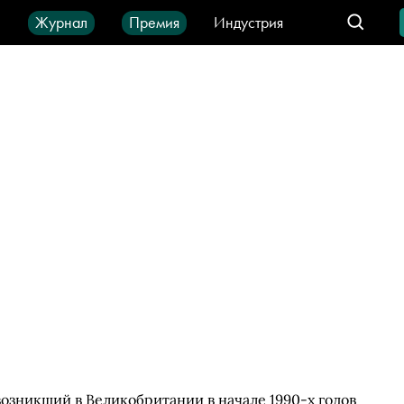
ы
Журнал
Премия
Индустрия
део
Город
IT-продукты
возникший в Великобритании в начале 1990-х годов