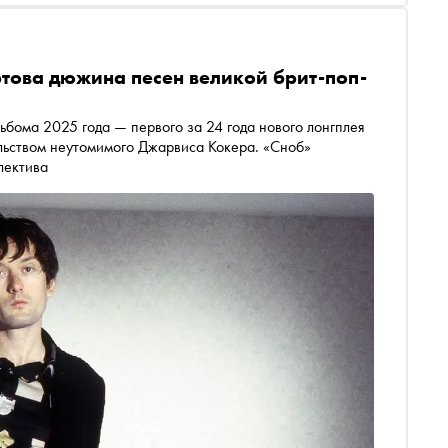
ертова дюжина песен великой брит-поп-
ьбома 2025 года — первого за 24 года нового лонгплея
ельством неутомимого Джарвиса Кокера. «Сноб»
лектива