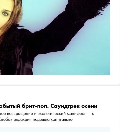
забытый брит-поп. Саундтрек осени
ное возвращение и экологический манифест — к
составлению плейлиста для осеннего номера «Сноба» редакция подошла капитально