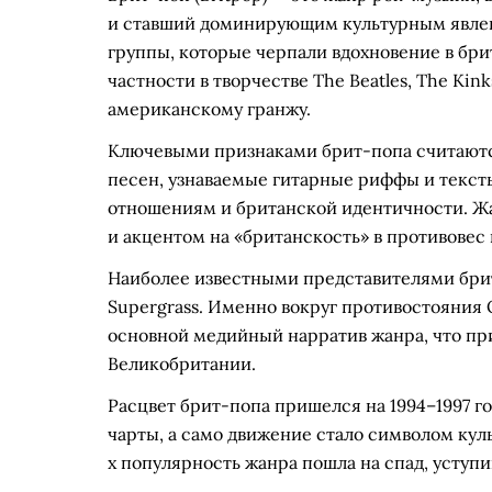
и ставший доминирующим культурным явле
группы, которые черпали вдохновение в брит
частности в творчестве The Beatles, The Kin
американскому гранжу.
Ключевыми признаками брит-попа считаютс
песен, узнаваемые гитарные риффы и текст
отношениям и британской идентичности. Ж
и акцентом на «британскость» в противовес
Наиболее известными представителями брит-
Supergrass. Именно вокруг противостояния O
основной медийный нарратив жанра, что при
Великобритании.
Расцвет брит-попа пришелся на 1994–1997 г
чарты, а само движение стало символом кул
х популярность жанра пошла на спад, уступ