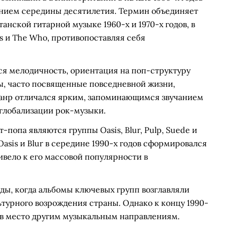
нием середины десятилетия. Термин объединяет
анской гитарной музыке 1960-х и 1970-х годов, в
ks и The Who, противопоставляя себя
я мелодичность, ориентация на поп-структуру
ы, часто посвященные повседневной жизни,
анр отличался ярким, запоминающимся звучанием
 глобализации рок-музыки.
попа являются группы Oasis, Blur, Pulp, Suede и
asis и Blur в середине 1990-х годов сформировался
вело к его массовой популярности в
оды, когда альбомы ключевых групп возглавляли
ьтурного возрождения страны. Однако к концу 1990-
ив место другим музыкальным направлениям.