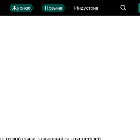
ы
Журнал
Премия
Индустрия
део
Город
IT-продукты
почтовой связи, являющийся крупнейшей