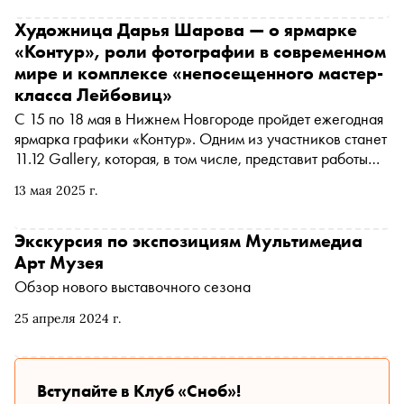
Художница Дарья Шарова — о ярмарке
«Контур», роли фотографии в современном
мире и комплексе «непосещенного мастер-
класса Лейбовиц»
С 15 по 18 мая в Нижнем Новгороде пройдет ежегодная
ярмарка графики «Контур». Одним из участников станет
11.12 Gallery, которая, в том числе, представит работы
фотохудожницы и арт-директора архитектурного бюро
13 мая 2025 г.
Bomar Дарьи Шаровой. «Сноб» поговорил с Дарьей о
ее сотрудничестве с галереей, влиянии архитектуры на
фотографию и наследии Захи Хадид
Экскурсия по экспозициям Мультимедиа
Арт Музея
Обзор нового выставочного сезона
25 апреля 2024 г.
Вступайте в Клуб «Сноб»!