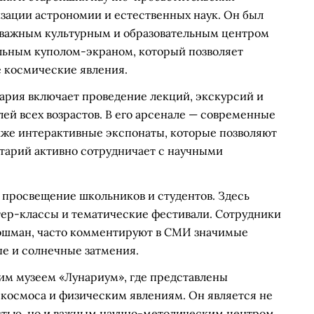
зации астрономии и естественных наук. Он был
тал важным культурным и образовательным центром
льным куполом-экраном, который позволяет
е космические явления.
ария включает проведение лекций, экскурсий и
ей всех возрастов. В его арсенале — современные
кже интерактивные экспонаты, которые позволяют
етарий активно сотрудничает с научными
 просвещение школьников и студентов. Здесь
тер-классы и тематические фестивали. Сотрудники
Кошман, часто комментируют в СМИ значимые
е и солнечные затмения.
им музеем «Лунариум», где представлены
космоса и физическим явлениям. Он является не
стью, но и важным научно-методическим центром,