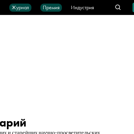
ы
Журнал
Премия
Индустрия
део
Город
IT-продукты
тарий
ших и старейших научно-просветительских