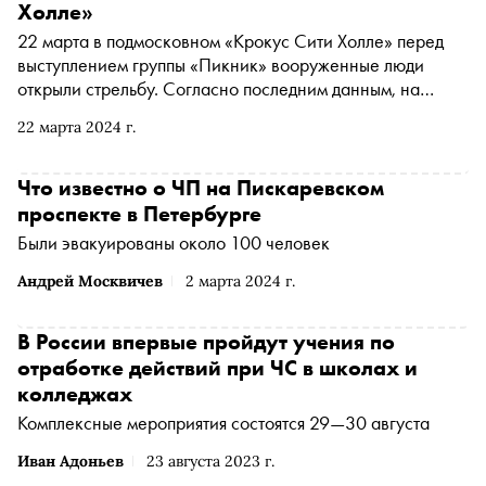
Холле»
22 марта в подмосковном «Крокус Сити Холле» перед
выступлением группы «Пикник» вооруженные люди
открыли стрельбу. Согласно последним данным, на
месте погибли 133 человека, ранения получили 121. В
22 марта 2024 г.
обращении к россиянам Владимир Путин объявил 24
марта днем общенационального траура. Что известно о
теракте — в материала «Сноба»
Что известно о ЧП на Пискаревском
проспекте в Петербурге
Были эвакуированы около 100 человек
Андрей Москвичев
2 марта 2024 г.
В России впервые пройдут учения по
отработке действий при ЧС в школах и
колледжах
Комплексные мероприятия состоятся 29—30 августа
Иван Адоньев
23 августа 2023 г.