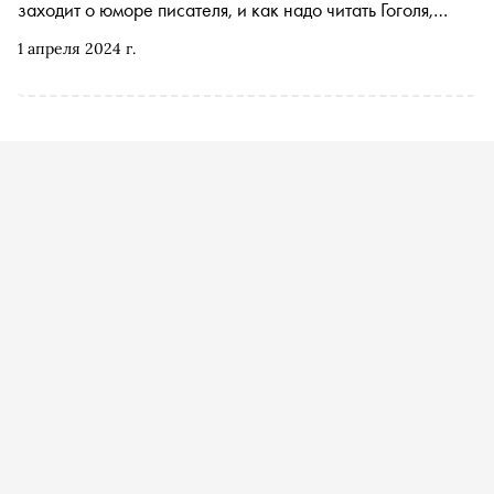
заходит о юморе писателя, и как надо читать Гоголя,
чтобы по-настоящему испугаться, — в материале
1 апреля 2024 г.
«Сноба»