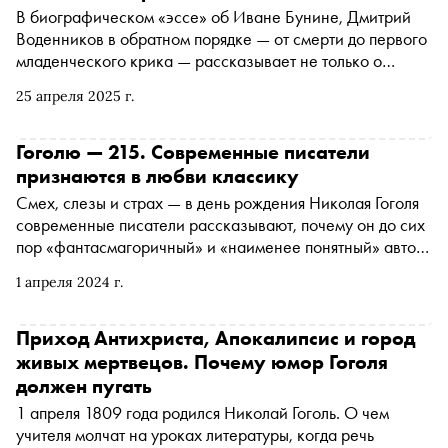
В биографическом «эссе» об Иване Бунине, Дмитрий
Воденников в обратном порядке — от смерти до первого
младенческого крика — рассказывает не только о
писателе, но и о русской интеллигенции начала XX века.
25 апреля 2025 г.
Книга вышла в серии «ЖИЛ» в «Редакции Елены
Шубиной». «Сноб» публикует главу
Гоголю — 215. Современные писатели
признаются в любви классику
Смех, слезы и страх — в день рождения Николая Гоголя
современные писатели рассказывают, почему он до сих
пор «фантасмагоричный» и «наименее понятный» автор,
читать которого невозможно «с сухими глазами»
1 апреля 2024 г.
Приход Антихриста, Апокалипсис и город
живых мертвецов. Почему юмор Гоголя
должен пугать
1 апреля 1809 года родился Николай Гоголь. О чем
учителя молчат на уроках литературы, когда речь