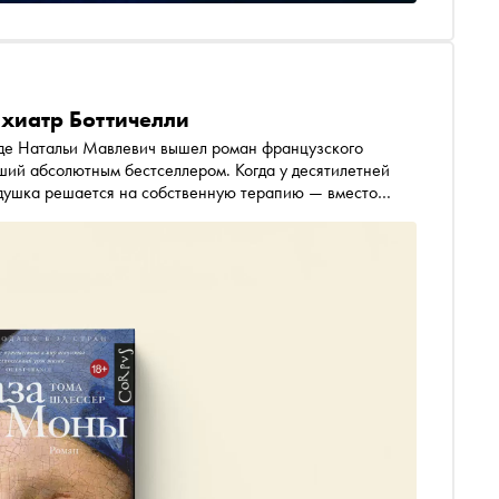
ихиатр Боттичелли
воде Натальи Мавлевич вышел роман французского
ший абсолютным бестселлером. Когда у десятилетней
едушка решается на собственную терапию — вместо
м Парижа. Электронная и аудиоверсия доступны в
рохорова
(Прохоров Вадим Юрьевич признан
агмент из книги