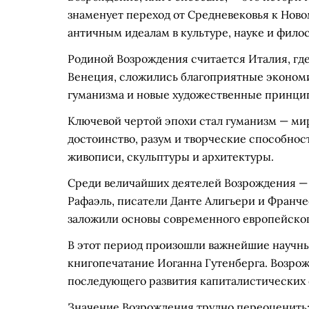
знаменует переход от Средневековья к Ново
античным идеалам в культуре, науке и фило
Родиной Возрождения считается Италия, где 
Венеция, сложились благоприятные экономи
гуманизма и новые художественные принцип
Ключевой чертой эпохи стал гуманизм — мир
достоинство, разум и творческие способност
живописи, скульптуры и архитектуры.
Среди величайших деятелей Возрождения —
Рафаэль, писатели Данте Алигьери и Франче
заложили основы современного европейского
В этот период произошли важнейшие научны
книгопечатание Иоганна Гутенберга. Возро
последующего развития капиталистических
Значение Возрождения трудно переоценить: