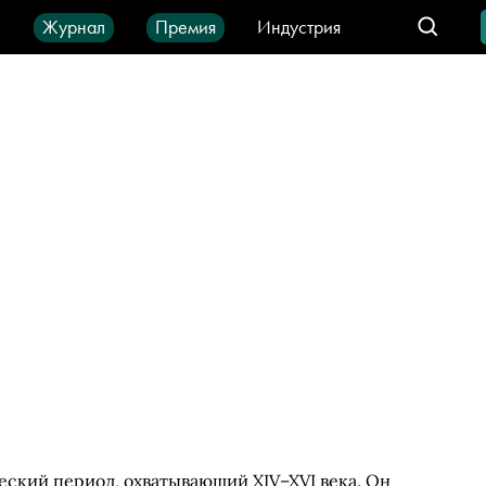
ы
Журнал
Премия
Индустрия
део
Город
IT-продукты
еский период, охватывающий XIV–XVI века. Он