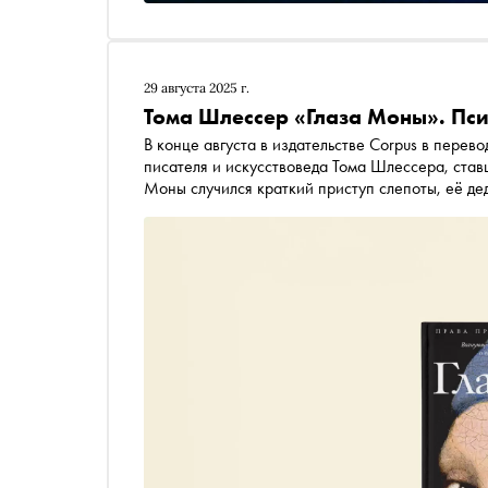
29 августа 2025 г.
Тома Шлессер «Глаза Моны». Пс
В конце августа в издательстве Corpus в пере
писателя и искусствоведа Тома Шлессера, став
Моны случился краткий приступ слепоты, её д
визитов к психиатру он водит внучку по музея
книжном сервисе «Литрес» в озвучке
Вадима П
иностранным агентом
*
)
. «Сноб» публикует фр