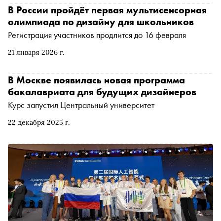
Международного комитета олимпиады по
В России пройдёт первая мультисенсорная
кибербезопасности (ICO), руководителем привлечения
олимпиада по дизайну для школьников
абитуриентов и олимпиадного трека Центрального
Регистрация участников продлится до 16 февраля
университета Екатериной Процко о том, какие позиции
занимает Россия в глобальном олимпиадном движении и
21 января 2026 г.
какую роль в победах играет отечественная система
образования
В Москве появилась новая программа
бакалавриата для будущих дизайнеров
Курс запустил Центральный университет
22 декабря 2025 г.