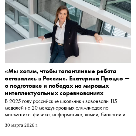
«Мы хотим, чтобы талантливые ребята
оставались в России». Екатерина Процко —
о подготовке и победах на мировых
интеллектуальных соревнованиях
В 2025 году российские школьники завоевали 115
медалей на 20 международных олимпиадах по
математике, физике, информатике, химии, биологии и
другим стратегически важным для нашей страны
30 марта 2026 г.
дисциплинам. «Сноб» поговорил с членом совета
Международной олимпиады по ИИ (IOAI) и