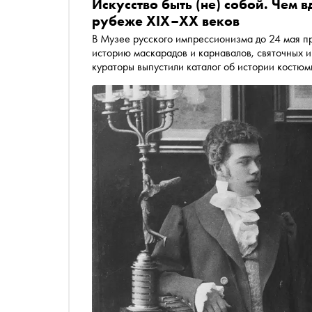
Искусство быть (не) собой. Чем 
рубеже XIX–XX веков
В Музее русского импрессионизма до 24 мая проходит выставка «Под м
историю маскарадов и карнавалов, святочных и
кураторы выпустили каталог об истории костюм
фотографиями. На чёрно-белых снимках из част
императорских балов, богема в нарядах от зна
домашних спектаклях… «Сноб» с любопытством и
вдохновлялись любители маскарадов, выбирая 