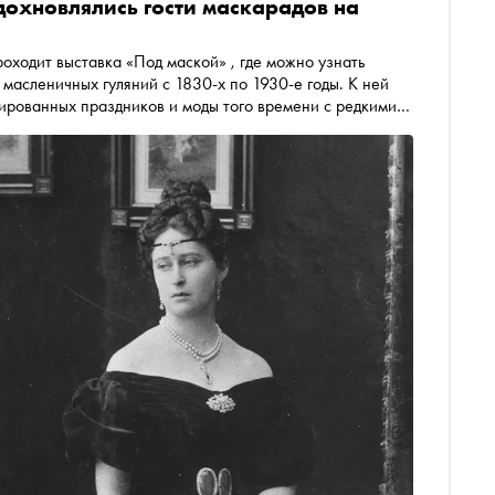
вдохновлялись гости маскарадов на
аской» , где можно узнать
 масленичных гуляний с 1830-х по 1930-е годы. К ней
ированных праздников и моды того времени с редкими
ных архивов и газет запечатлены гости пышных
менитых театральных художников, дети и их родители на
зучил эти фотографии и узнал, чем и кем
себе наряды для увеселений