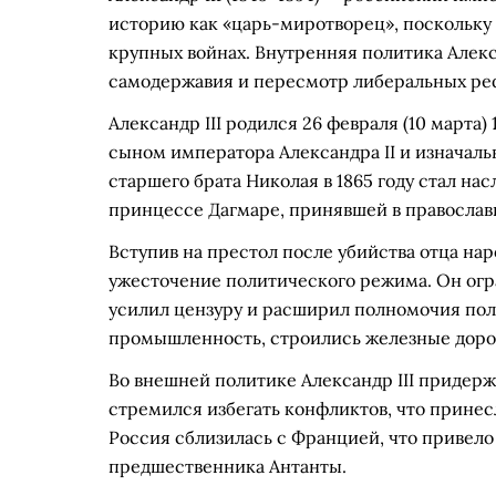
историю как «царь-миротворец», поскольку 
крупных войнах. Внутренняя политика Алекс
самодержавия и пересмотр либеральных рефо
Александр III родился 26 февраля (10 марта)
сыном императора Александра II и изначальн
старшего брата Николая в 1865 году стал нас
принцессе Дагмаре, принявшей в православ
Вступив на престол после убийства отца наро
ужесточение политического режима. Он огр
усилил цензуру и расширил полномочия поли
промышленность, строились железные дорог
Во внешней политике Александр III придер
стремился избегать конфликтов, что принес
Россия сблизилась с Францией, что привело
предшественника Антанты.