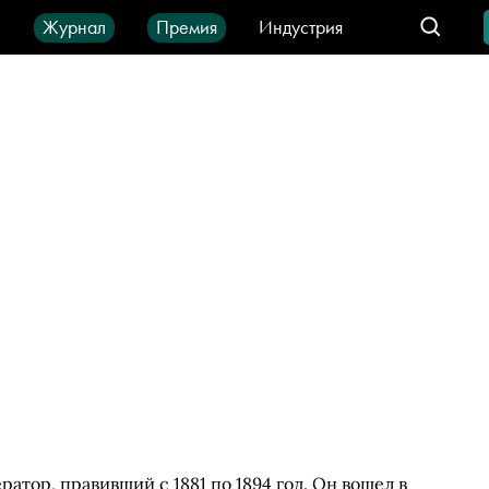
ы
Журнал
Премия
Индустрия
део
Город
IT-продукты
ратор, правивший с 1881 по 1894 год. Он вошел в