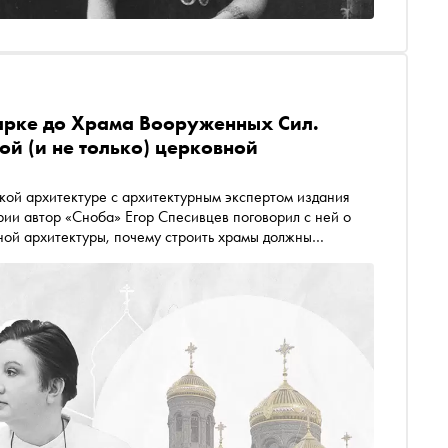
арке до Храма Вооруженных Сил.
ой (и не только) церковной
турным экспертом издания
ии автор «Сноба» Егор Спесивцев поговорил с ней о
вной архитектуры, почему строить храмы должны
ных Сил РФ (вспомнили его исторических
амам следовало бы присмотреться (вы ни за что не