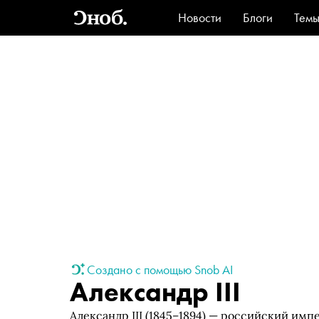
Новости
Блоги
Тем
Стиль
Ви
Создано с помощью Snob AI
Александр III
Александр III (1845–1894) — российский импе