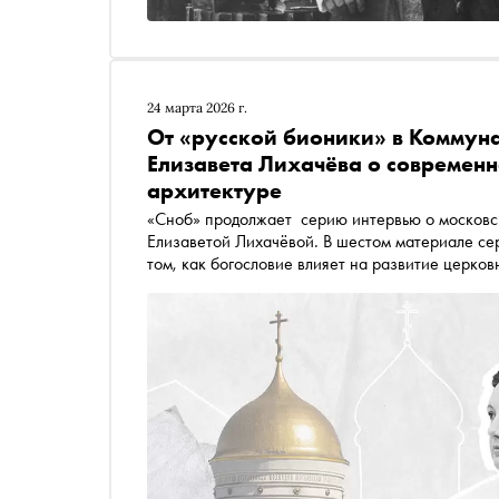
24 марта 2026 г.
От «русской бионики» в Коммун
Елизавета Лихачёва о современн
архитектуре
«Сноб» продолжает серию интервью о московской архитектуре с архитек
Елизаветой Лихачёвой. В шестом материале сер
том, как богословие влияет на развитие церко
верующие люди, что не так с Храмом Вооружен
«родственников»!) — и к каким современным хр
угадаете)