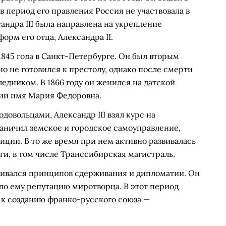
в период его правления Россия не участвовала в
андра III была направлена на укрепление
рм его отца, Александра II.
 1845 года в Санкт-Петербурге. Он был вторым
о не готовился к престолу, однако после смерти
ледником. В 1866 году он женился на датской
ии имя Мария Федоровна.
довольцами, Александр III взял курс на
аничил земское и городское самоуправление,
ции. В то же время при нем активно развивалась
и, в том числе Транссибирская магистраль.
живался принципов сдерживания и дипломатии. Он
ло ему репутацию миротворца. В этот период
 к созданию франко-русского союза —