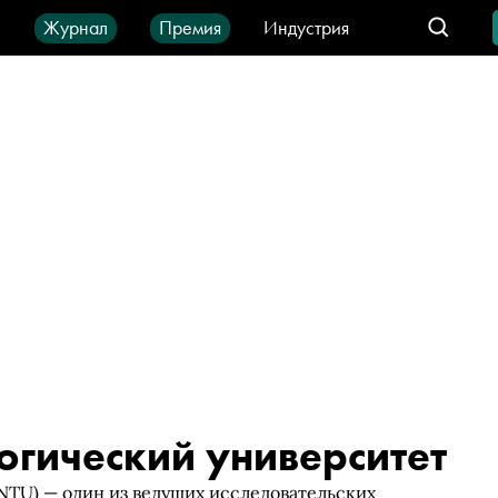
ы
Журнал
Премия
Индустрия
део
Город
IT-продукты
огический университет
NTU) — один из ведущих исследовательских