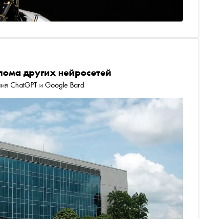
злома других нейросетей
ния ChatGPT и Google Bard