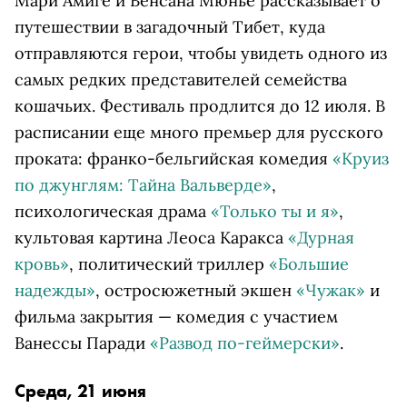
Мари Амиге и Венсана Мюнье рассказывает о
путешествии в загадочный Тибет, куда
отправляются герои, чтобы увидеть одного из
самых редких представителей семейства
кошачьих. Фестиваль продлится до 12 июля. В
расписании еще много премьер для русского
проката: франко-бельгийская комедия
«Круиз
по джунглям: Тайна Вальверде»
,
психологическая драма
«Только ты и я»
,
культовая картина Леоса Каракса
«Дурная
кровь»
, политический триллер
«Большие
надежды»
, остросюжетный экшен
«Чужак»
и
фильма закрытия — комедия с участием
Ванессы Паради
«Развод по-геймерски»
.
Среда, 21 июня