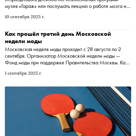
музея «Гараж» или послушать лекцию о работе мозга и
его отличии от компьютера. Рассказываем, чем заняться
10 сентября 2025 г.
и куда сходить на ближайшей неделе
Как прошёл третий день Московской
недели моды
Московская неделя моды проходит с 28 августа по 2
сентября. Организатор Московской недели моды —
Фонд моды при поддержке Правительства Москвы. Как
прошёл третий день — в материале
1 сентября 2025 г.