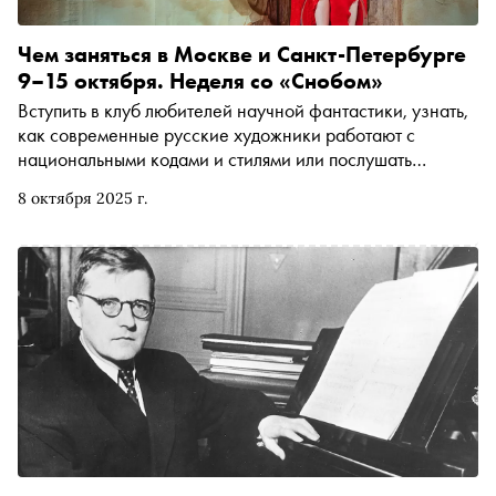
Чем заняться в Москве и Санкт-Петербурге
9–15 октября. Неделя со «Снобом»
Вступить в клуб любителей научной фантастики, узнать,
как современные русские художники работают с
национальными кодами и стилями или послушать
главные произведения Шопена. Рассказываем, чем
8 октября 2025 г.
заняться и куда сходить на ближайшей неделе