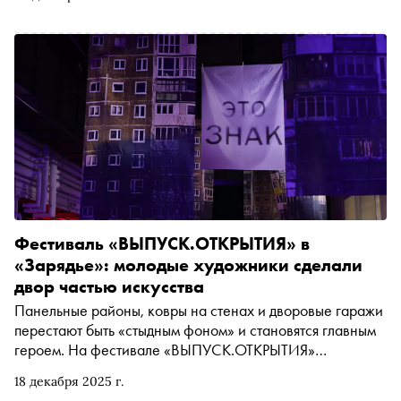
Фестиваль «ВЫПУСК.ОТКРЫТИЯ» в
«Зарядье»: молодые художники cделали
двор частью искусства
Панельные районы, ковры на стенах и дворовые гаражи
перестают быть «стыдным фоном» и становятся главным
героем. На фестивале «ВЫПУСК.ОТКРЫТИЯ»
поколение двухтысячных показало, как личная
18 декабря 2025 г.
биография и шумный городской двор превращаются в