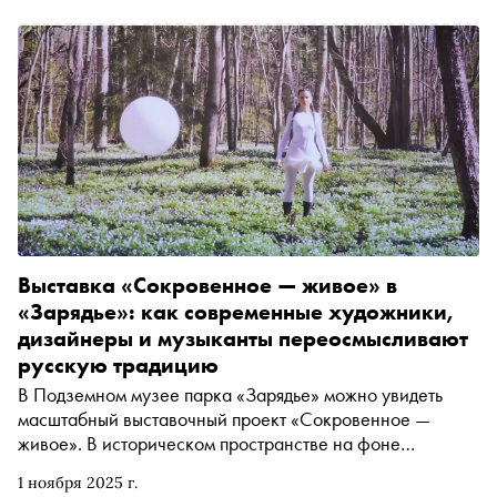
Выставка «Сокровенное — живое» в
«Зарядье»: как современные художники,
дизайнеры и музыканты переосмысливают
русскую традицию
В Подземном музее парка «Зарядье» можно увидеть
масштабный выставочный проект «Сокровенное —
живое». В историческом пространстве на фоне
белокаменной кладки Китайгородской стены XVI века
1 ноября 2025 г.
представлены работы более 20 современных авторов из