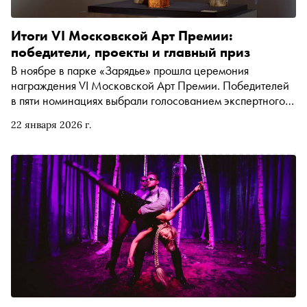
Итоги VI Московской Арт Премии:
победители, проекты и главный приз
В ноябре в парке «Зарядье» прошла церемония
награждения VI Московской Арт Премии. Победителей
в пяти номинациях выбрали голосованием экспертного
совета, в который вошли более двадцати представителей
22 января 2026 г.
отрасли. Лауреатам вручили статуэтку по мотивам арт-
объекта Игоря Шелковского «Ваза с цветами». О
победителях и ключевых проектах рассказывает Иван
Лыкошин — генеральный директор ГМВЦ «РОСИЗО» и
директор Московской Арт Премии