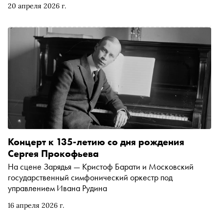
20 апреля 2026 г.
архитекторе Сергее Кузнецове, чем вообще занимается
главный архитектор, как его работа изменилась с
советских времён, кому (не) стоит занимать эту
должность — и какие события из архитектурной истории
нашей столицы определили её современный облик: от
Ивана Третьего и войны с Наполеоном (дело не только в
пожаре!) до сталинского генплана, который живее всех
живых
Концерт к 135-летию со дня рождения
Сергея Прокофьева
На сцене Зарядья — Кристоф Барати и Московский
государственный симфонический оркестр под
управлением Ивана Рудина
16 апреля 2026 г.