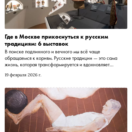
Где в Москве прикоснуться к русским
традициям: 6 выставок
В поиске подлинного и вечного мы всё чаще
обращаемся к корням. Русские традиции — это сама
жизнь, которая трансформируется и вдохновляет
современных мастеров. Прямо сейчас в Москве
19 февраля 2026 г.
проходит несколько выставок, на которых можно увидеть
эволюцию национального кода. «Сноб» рассказывает о
наиболее ярких и интересных из них