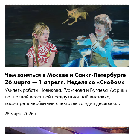
Чем заняться в Москве и Санкт-Петербурге
26 марта — 1 апреля. Неделя со «Снобом»
Увидеть работы Новикова, Гурьянова и Бугаева-Африки
на главной весенней предаукционной выставке,
посмотреть необычный спектакль «студии десять» о
культурных мифах или кино об изобретателе Павле
25 марта 2026 г.
Клушанцеве на фестивале ФАНК. Рассказываем, чем
заняться и куда сходить на ближайшей неделе