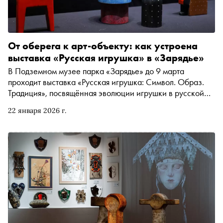
От оберега к арт-объекту: как устроена
выставка «Русская игрушка» в «Зарядье»
В Подземном музее парка «Зарядье» до 9 марта
проходит выставка «Русская игрушка: Символ. Образ.
Традиция», посвящённая эволюции игрушки в русской
культуре — от обрядовых и защитных предметов до
22 января 2026 г.
авторских работ и арт-объектов XXI века. Экспозиция
объединяет разные исторические периоды и
художественные подходы, показывая, как менялись
функции и смыслы игрушки. По просьбе «Сноба»
приглашённый куратор выставки Наталия Юстицкая
выбрала ключевые работы, на которые стоит обратить
внимание в первую очередь