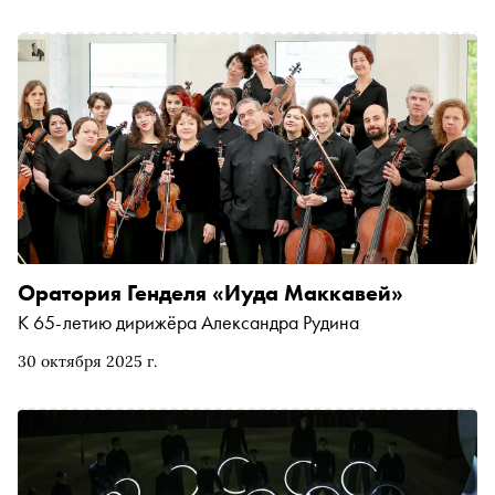
разных городов России. «Сноб» выбрал самые яркие и
запоминающиеся произведения, в которых русская
традиция получает новое, живое звучание
Оратория Генделя «Иуда Маккавей»
К 65-летию дирижёра Александра Рудина
30 октября 2025 г.