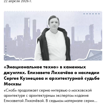
22 апреля 2026 г.
ближайшей неделе
«Эмоциональное техно» в каменных
джунглях. Елизавета Лихачёва о наследии
Сергея Кузнецова и архитектурной судьбе
Москвы
«Сноб» продолжает серию интервью о московской
архитектуре с архитектурным экспертом издания
Елизаветой Лихачёвой. В седьмом материале серии
обсудили, как преобразилась Москва при главном