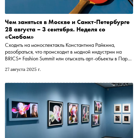
Чем заняться в Москве и Санкт-Петербурге
28 августа – 3 сентября. Неделя со
«Снобом»
Сходить на моноспектакль Константина Райкина,
разобраться, что происходит в модной индустрии на
BRICS+ Fashion Summit или отыскать арт-объекты в Парке
Малевича. Рассказываем, чем заняться и куда сходить
27 августа 2025 г.
на ближайшей неделе