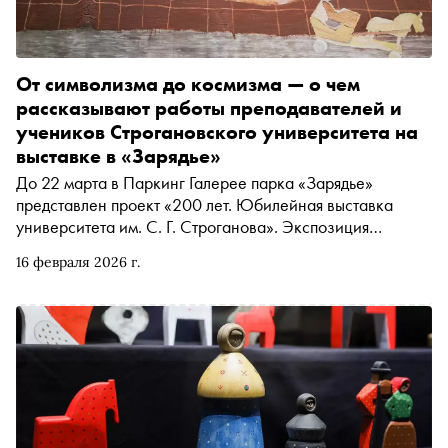
От символизма до космизма — о чем
рассказывают работы преподавателей и
учеников Строгановского университета на
выставке в «Зарядье»
До 22 марта в Паркинг Галерее парка «Зарядье»
представлен проект «200 лет. Юбилейная выставка
университета им. С. Г. Строганова». Экспозиция
позволяет совершить путешествие по истории
16 февраля 2026 г.
университета и увидеть известные работы его именитых
выпускников и преподавателей — Александра Дейнеки,
Гелия Коржева, Константина Коровина и других. «Сноб»
представляет подборку работ в разных медиа и
направлениях искусства, позволяющих познакомиться с
многогранным наследием университета