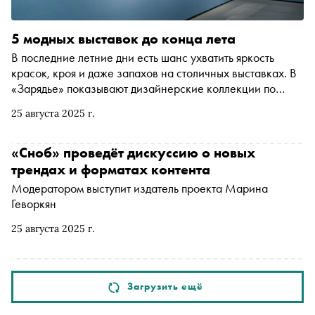
5 модных выставок до конца лета
В последние летние дни есть шанс ухватить яркость
красок, кроя и даже запахов на столичных выставках. В
«Зарядье» показывают дизайнерские коллекции по
мотивам российских культурных кодов, в Мультимедиа
25 августа 2025 г.
Арт Музее презентуют лучших фэшн-фотографов, а в
Центре «Зотов» демонстрируют ретро-ароматы.
Подробности — в материале «Сноба»
«Сноб» проведёт дискуссию о новых
трендах и форматах контента
Модератором выступит издатель проекта Марина
Геворкян
25 августа 2025 г.
Загрузить ещё