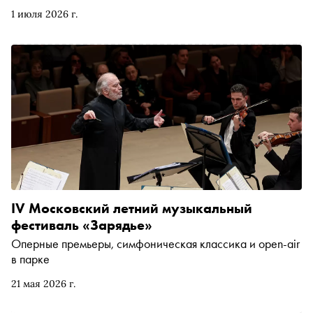
премьеру спектакля «Сияние» с Дианой Вишнёвой и
1 июля 2026 г.
оркестром Светланова. Рассказываем, чем заняться и
куда сходить на ближайшей неделе
IV Московский летний музыкальный
фестиваль «Зарядье»
Оперные премьеры, симфоническая классика и open-air
в парке
21 мая 2026 г.