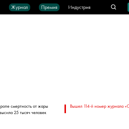
ы
Журнал
Премия
Индустрия
део
Город
IT-продукты
вропе смертность от жары
Вышел 114-й номер журнала «
высила 25 тысяч человек