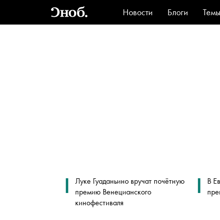
Новости
Блоги
Тем
Стиль
Ви
Луке Гуаданьино вручат почётную
В Е
премию Венецианского
пре
кинофестиваля