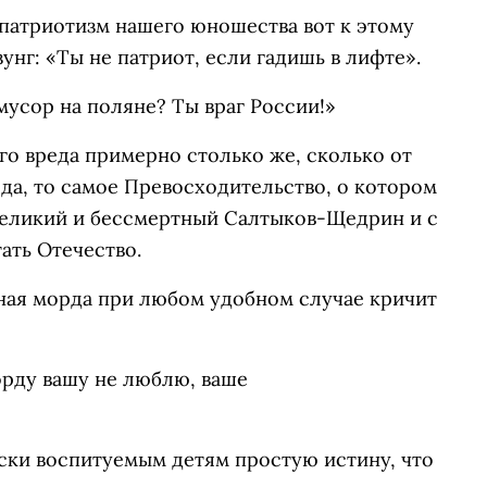
 патриотизм нашего юношества вот к этому
унг: «Ты не патриот, если гадишь в лифте».
усор на поляне? Ты враг России!»
го вреда примерно столько же, сколько от
-да, то самое Превосходительство, о котором
 великий и бессмертный Салтыков-Щедрин и с
ть Отечество.
вная морда при любом удобном случае кричит
орду вашу не люблю, ваше
ски воспитуемым детям простую истину, что