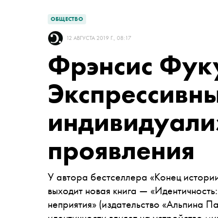
ОБЩЕСТВО
12 АВГУСТА 2019 Г., 08:17
Фрэнсис Фук
Экспрессивн
индивидуализ
проявления
У автора бестселлера «Конец истори
выходит новая книга — «Идентичность
неприятия» (издательство «Альпина П
идентичности влияет на устройство ми