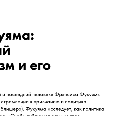
уяма:
ый
м и его
и и последний человек» Фрэнсиса Фукуямы
: стремление к признанию и политика
аблишер»). Фукуяма исследует, как политика
ра. «Сноб» публикует одну из глав