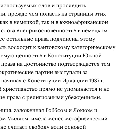
 используемых слов и проследить
и, прежде чем попасть на страницы этих
как в немецкой, так и в южноафриканской
е слова «неприкосновенность» в немецком
все остальные права подчинены этому
ель восходит к кантовскому категорическому
млемую ценность» в Конституции Южной
права на достоинство подтверждается тем
ократические партии выступали за
начиная с Конституции Ирландии 1937 г.
й христианство прямо не упоминается и не
кие права с религиозными убеждениями.
иция, заложенная Гоббсом и Локком и
том Миллем, имела менее метафизический
 не считает свободу воли основой