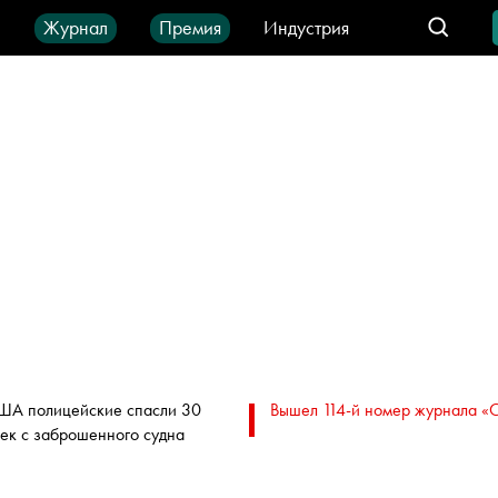
ы
Журнал
Премия
Индустрия
део
Город
IT-продукты
ША полицейские спасли 30
Вышел 114-й номер журнала «
ек с заброшенного судна