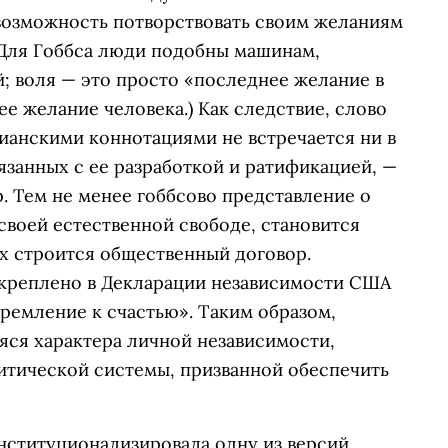
 возможность потворствовать своим желаниям
(Для Гоббса люди подобны машинам,
 воля — это просто «последнее желание в
 желание человека.) Как следствие, слово
ианскими коннотациями не встречается ни в
язанных с ее разработкой и ратификацией, —
ер. Тем не менее гоббсово представление о
своей естественной свободе, становится
х строится общественный договор.
закреплено в Декларации независимости США
стремление к счастью». Таким образом,
яся характера личной независимости,
итической системы, призванной обеспечить
нституционализировала одну из версий