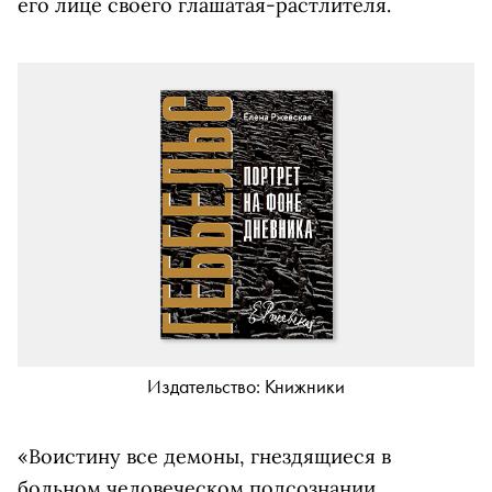
его лице своего глашатая-растлителя.
Издательство: Книжники
«Воистину все демоны, гнездящиеся в
больном человеческом подсознании,