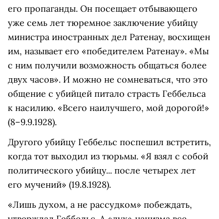
его пропаганды. Он посещает отбывающего
уже семь лет тюремное заключение убийцу
министра иностранных дел Ратенау, восхищен
им, называет его «победителем Ратенау». «Мы
с ним получили возможность общаться более
двух часов». И можно не сомневаться, что это
общение с убийцей питало страсть Геббельса
к насилию. «Всего наилучшего, мой дорогой!»
(8–9.9.1928).
Другого убийцу Геббельс поспешил встретить,
когда тот выходил из тюрьмы. «Я взял с собой
политического убийцу... после четырех лет
его мучений» (19.8.1928).
«Лишь духом, а не рассудком» побеждать,
утверждал Геббельс. А «дух» нацизма все