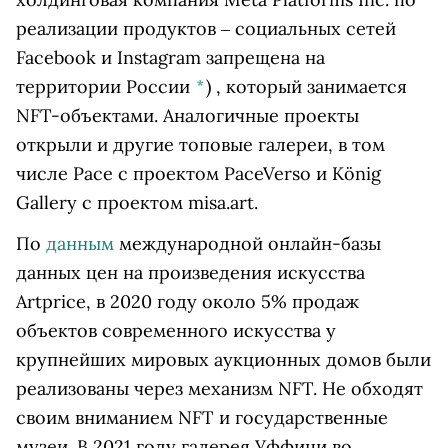
реализации продуктов ‒ социальных сетей
Facebook и Instagram запрещена на
территории России
*
)
, который занимается
NFT-объектами. Аналогичные проекты
открыли и другие топовые галереи, в том
числе Pace с проектом PaceVerso и König
Gallery с проектом misa.art.
По
данным
международной онлайн-базы
данных цен на произведения искусства
Artprice, в 2020 году около 5% продаж
объектов современного искусства у
крупнейших мировых аукционных домов были
реализованы через механизм NFT. Не обходят
своим вниманием NFT и государственные
музеи. В 2021 году галерея Уффици во