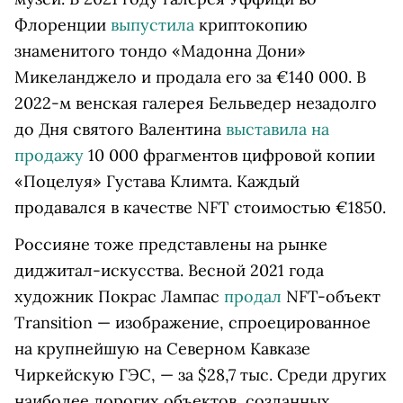
Флоренции
выпустила
криптокопию
знаменитого тондо «Мадонна Дони»
Микеланджело и продала его за €140 000. В
2022-м венская галерея Бельведер незадолго
до Дня святого Валентина
выставила на
продажу
10 000 фрагментов цифровой копии
«Поцелуя» Густава Климта. Каждый
продавался в качестве NFT стоимостью €1850.
Россияне тоже представлены на рынке
диджитал-искусства. Весной 2021 года
художник Покрас Лампас
продал
NFT-объект
Transition — изображение, спроецированное
на крупнейшую на Северном Кавказе
Чиркейскую ГЭС, — за $28,7 тыс. Среди других
наиболее дорогих объектов, созданных