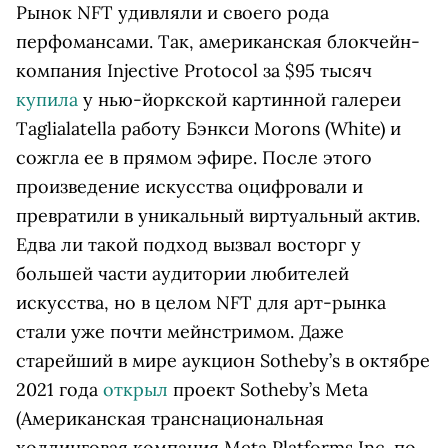
Рынок NFT удивляли и своего рода
перфомансами. Так, американская блокчейн-
компания Injective Protocol за $95 тысяч
купила
у нью-йоркской картинной галереи
Taglialatella работу Бэнкси Morons (White) и
сожгла ее в прямом эфире. После этого
произведение искусства оцифровали и
превратили в уникальный виртуальный актив.
Едва ли такой подход вызвал восторг у
большей части аудитории любителей
искусства, но в целом NFT для арт-рынка
стали уже почти мейнстримом. Даже
старейший в мире аукцион Sotheby’s в октябре
2021 года
открыл
проект Sotheby’s
Meta
(Американская транснациональная
холдинговая компания Meta Platforms Inc. по