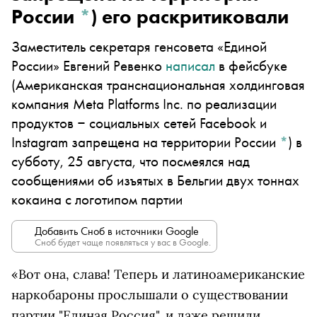
России
*
)
его раскритиковали
Заместитель секретаря генсовета «Единой
России» Евгений Ревенко
написал
в
фейсбуке
(Американская транснациональная холдинговая
компания Meta Platforms Inc. по реализации
продуктов ‒ социальных сетей Facebook и
Instagram запрещена на территории России
*
)
в
субботу, 25 августа, что посмеялся над
сообщениями об изъятых в Бельгии двух тоннах
кокаина с логотипом партии
Добавить Сноб в источники Google
Сноб будет чаще появляться у вас в Google.
«
Вот она, слава! Теперь и латиноамериканские
наркобароны прослышали о существовании
партии "Единая Россия", и даже решили