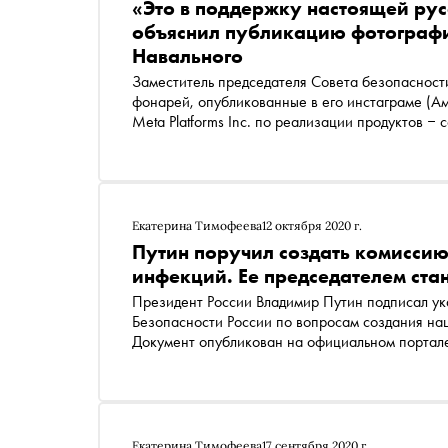
«Это в поддержку настоящей рус
объяснил публикацию фотографи
Навального
Заместитель председателя Совета безопаснос
фонарей, опубликованные в его
инстаграме
(Ам
Meta Platforms Inc. по реализации продуктов ‒
территории России
*
)
в день акции стороннико
Екатерина Тимофеева
12 октября 2020 г.
Путин поручил создать комиссию
инфекций. Ее председателем ста
Президент России Владимир Путин подписал ук
Безопасности России по вопросам создания на
Документ опубликован на официал
Екатерина Тимофеева
17 сентября 2020 г.