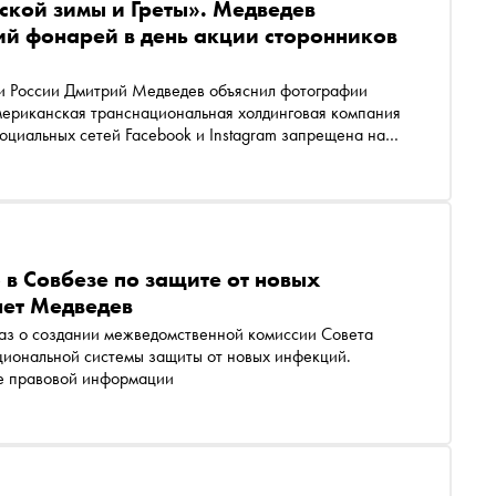
ской зимы и Греты». Медведев
й фонарей в день акции сторонников
ти России Дмитрий Медведев объяснил фотографии
ериканская транснациональная холдинговая компания
 социальных сетей Facebook и Instagram запрещена на
в оппозиционера Алексея Навального
 в Совбезе по защите от новых
нет Медведев
аз о создании межведомственной комиссии Совета
циональной системы защиты от новых инфекций.
ьном портале правовой информации