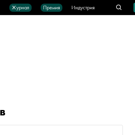
ы
Журнал
Премия
Индустрия
део
Город
IT-продукты
в