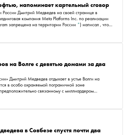
нефтью, напоминает картельный сговор
и России Дмитрий Медведев на своей странице в
динговая компания Meta Platforms Inc. по реализации
agram запрещена на территории России
*
)
написал , что
ефть 20 апреля напоминает картельный сговор
ов на Волге с девятью домами за два
ии» Дмитрий Медведев отдыхает в устье Волги на
ится в особо охраняемой пограничной зоне
 предположительно связанному с миллиардером
я в расследовании «Проекта»
ведева в Совбезе спустя почти два