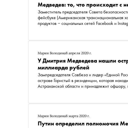
Медведев: то, что происходит с 
Заместитель председателя Совета безопасност
фейсбуке
(Американская транснациональная хол
продуктов ‒ социальных сетей Facebook и Inst
ситуация с беспрецедентным обвалом цен на н
Мария Володина
8 апреля 2020 г.
У Дмитрия Медведева нашли остр
миллиарда рублей
Зампредседателя Совбеза и лидер «Единой Росс
острове Гористый в резиденции, которая наход
Астраханской области и принадлежит офшору,
Алишером Усмановым, говоритс
Мария Володина
8 марта 2020 г.
Путин определил полномочия Мед