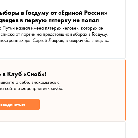
ыборы в Госдуму от «Единой России»
ведев в первую пятерку не попал
 Путин назвал имена пятерых человек, которых он
списка от партии на предстоящих выборах в Госдуму.
ностранных дел Сергей Лавров, главврач больницы в
по делам ребенка Анна Кузнецова и сопредседатель
Общероссийского народного фронта (ОНФ) Елена Шмелева, сообщает РБК
 в Клуб «Сноб»!
зывайте о себе, знакомьтесь с
а сайте и мероприятиях клуба.
соединиться