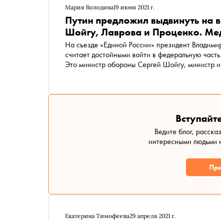
Мария Володина
19 июня 2021 г.
Путин предложил выдвинуть на в
Шойгу, Лаврова и Проценко. Мед
На съезде «Единой России» президент Владимир
считает достойными войти в федеральную часть 
Это министр обороны Сергей Шойгу, министр и
Коммунарке Денис Проценко, уполномоченный 
Вступайте
Ведите блог, расска
интересными людьми н
При
Екатерина Тимофеева
29 апреля 2021 г.