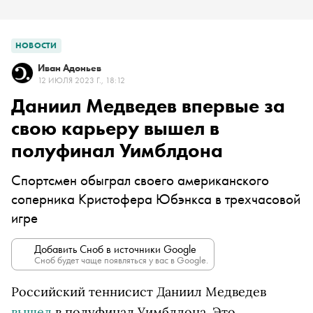
НОВОСТИ
Иван Адоньев
12 ИЮЛЯ 2023 Г., 18:12
Даниил Медведев впервые за
свою карьеру вышел в
полуфинал Уимблдона
Спортсмен обыграл своего американского
соперника Кристофера Юбэнкса в трехчасовой
игре
Добавить Сноб в источники Google
Сноб будет чаще появляться у вас в Google.
Российский теннисист Даниил Медведев
вышел
в полуфинал Уимблдона. Это